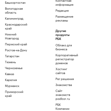
Контактная
Башкортостан
информация
Вологодская
Редакция
область
Размещение
Калининград
рекламы
Краснодарский
край
Другие
Нижний
продукты
Новгород
РБК
Пермский край
Облако для
бизнеса
Ростов-на-Дону
Корпоративный
Татарстан
регистратор
Тюмень
доменов
Черноземье
Хостинг
сайтов
Кавказ
Рег.решения
Карелия
Знакомства
Мурманск
Сайт
Приморский
знакомств
край
podbor.ru
РБК
Компании