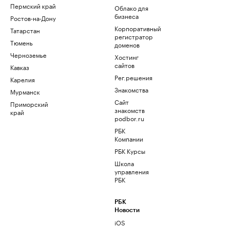
Пермский край
Облако для
бизнеса
Ростов-на-Дону
Корпоративный
Татарстан
регистратор
Тюмень
доменов
Черноземье
Хостинг
сайтов
Кавказ
Рег.решения
Карелия
Знакомства
Мурманск
Сайт
Приморский
знакомств
край
podbor.ru
РБК
Компании
РБК Курсы
Школа
управления
РБК
РБК
Новости
iOS