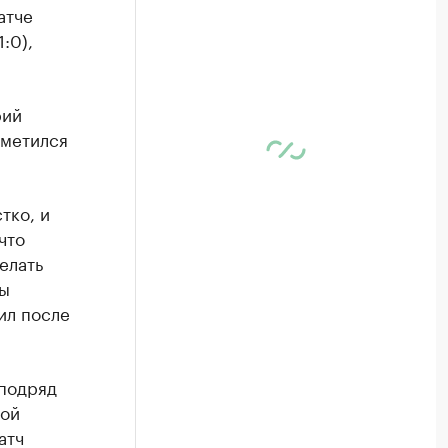
атче
:0),
рий
тметился
тко, и
что
елать
мы
ил после
подряд
ной
атч