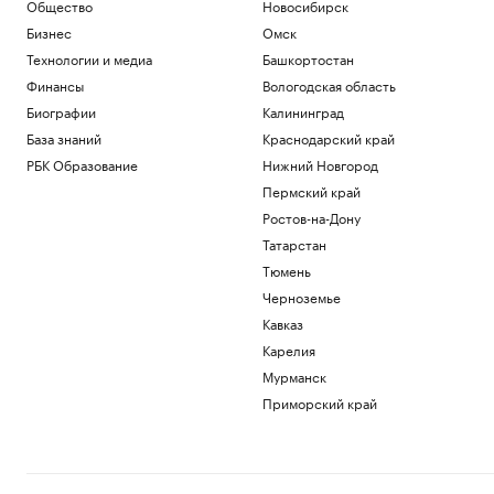
Общество
Новосибирск
Марокко усилило контроль за границей
Бизнес
Омск
на фоне новых призывов к миграции
Технологии и медиа
Башкортостан
Политика
Валиева, Трусова и Гуменник получили
Финансы
Вологодская область
допуск ISU на международные турниры
Биографии
Калининград
Спорт
База знаний
Краснодарский край
Умер поп-продюсер Мадонны Уильям
РБК Образование
Нижний Новгород
Орбит
Пермский край
Общество
SCMP раскрыла, как Китай стал
Ростов-на-Дону
«главным коллектором» другого
Татарстан
континента
Тюмень
Экономика
Черноземье
Загрузить еще
Кавказ
Карелия
Мурманск
Приморский край