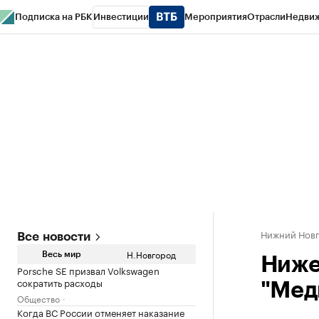
Подписка на РБК
Инвестиции
Мероприятия
Отрасли
Недви
РБК Курсы
РБК Life
Тренды
Визионеры
Национальные проекты
Горо
Газета
Спецпроекты СПб
Конференции СПб
Спецпроекты
Проверк
Нижний Нов
Все новости
Н.Новгород
Весь мир
Ниже
Porsche SE призвал Volkswagen
сократить расходы
"Мед
Общество
Когда ВС России отменяет наказание