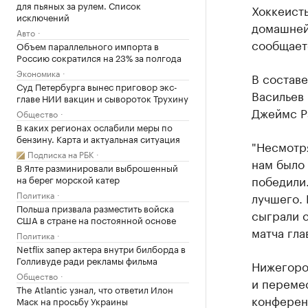
для пьяных за рулем. Список
Хоккеист
исключений
домашней 
Авто
сообщаетс
Объем параллельного импорта в
Россию сократился на 23% за полгода
Экономика
В состав
Суд Петербурга вынес приговор экс-
Васильев 
главе НИИ вакцин и сывороток Трухину
Джеймс Ра
Общество
В каких регионах ослабили меры по
бензину. Карта и актуальная ситуация
"Несмотря
Подписка на РБК
нам было 
В Ялте разминировали выброшенный
победили.
на берег морской катер
Политика
лучшего. 
Польша призвала разместить войска
сыграли с
США в стране на постоянной основе
матча гла
Политика
Netflix запер актера внутри билборда в
Голливуде ради рекламы фильма
Нижегоро
Общество
и перемес
The Atlantic узнал, что ответил Илон
конференц
Маск на просьбу Украины