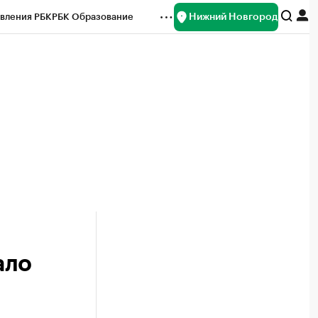
Нижний Новгород
вления РБК
РБК Образование
редитные рейтинги
Франшизы
нсы
Рынок наличной валюты
ало