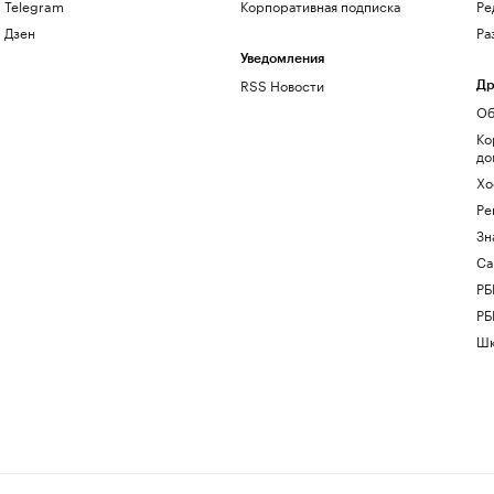
Telegram
Корпоративная подписка
Ре
Дзен
Ра
Уведомления
RSS Новости
Др
Об
Ко
до
Хо
Ре
Зн
Са
РБ
РБ
Шк