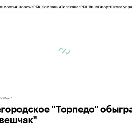
жимость
Autonews
РБК Компании
Телеканал
РБК Вино
Спорт
Школа упра
д
Стиль
Крипто
РБК Бизнес-среда
Дискуссионный клуб
Исследования
К
а контрагентов
Политика
Экономика
Бизнес
Технологии и медиа
Фина
город
городское "Торпедо" обыгр
вешчак"