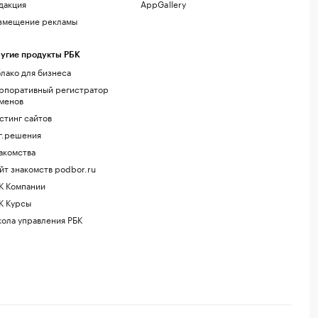
дакция
AppGallery
змещение рекламы
угие продукты РБК
лако для бизнеса
рпоративный регистратор
менов
стинг сайтов
г.решения
акомства
йт знакомств podbor.ru
К Компании
К Курсы
ола управления РБК