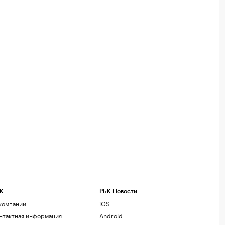
К
РБК Новости
компании
iOS
нтактная информация
Android