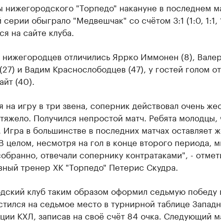
ы нижегородского "Торпедо" накануне в последнем м
серии обыграло "Медвешчак" со счётом 3:1 (1:0, 1:1, 1
я на сайте клуба.
е нижегородцев отличились Яррко Иммонен (8), Вале
(27) и Вадим Краснослободцев (47), у гостей голом о
йт (40).
 на игру в три звена, соперник действовал очень жес
тяжело. Получился непростой матч. Ребята молодцы, 
 Игра в большинстве в последних матчах оставляет ж
В целом, несмотря на гол в конце второго периода, 
обранно, отвечали сопернику контратаками", - отмет
вный тренер ХК "Торпедо" Петерис Скудра.
дский клуб таким образом оформил седьмую победу 
тился на седьмое место в турнирной таблице Запад
ии КХЛ, записав на своё счёт 84 очка. Следующий м