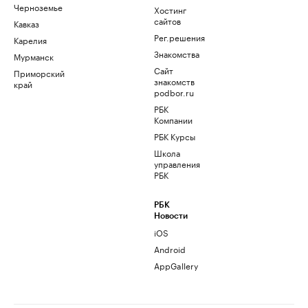
Черноземье
Хостинг
сайтов
Кавказ
Рег.решения
Карелия
Знакомства
Мурманск
Сайт
Приморский
знакомств
край
podbor.ru
РБК
Компании
РБК Курсы
Школа
управления
РБК
РБК
Новости
iOS
Android
AppGallery