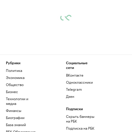
Рубрики
Социальные
сети
Политика
ВКонтакте
Экономика
Одноклассники
Общество
Telegram
Бизнес
Дзен
Технологии и
медиа
Финансы
Подписки
Скрыть баннеры
Биографии
на РБК
База знаний
Подписка на РБК
РБК Образование