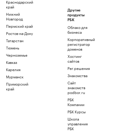
Краснодарский
край
Другие
Нижний
продукты
Новгород
РБК
Пермский край
Облако для
бизнеса
Ростов-на-Дону
Корпоративный
Татарстан
регистратор
Тюмень
доменов
Черноземье
Хостинг
сайтов
Кавказ
Рег.решения
Карелия
Знакомства
Мурманск
Сайт
Приморский
знакомств
край
podbor.ru
РБК
Компании
РБК Курсы
Школа
управления
РБК