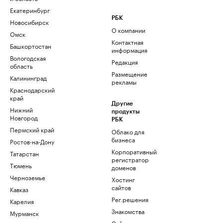
Екатеринбург
РБК
Новосибирск
О компании
Омск
Контактная
Башкортостан
информация
Вологодская
Редакция
область
Размещение
Калининград
рекламы
Краснодарский
край
Другие
Нижний
продукты
Новгород
РБК
Пермский край
Облако для
бизнеса
Ростов-на-Дону
Корпоративный
Татарстан
регистратор
Тюмень
доменов
Черноземье
Хостинг
сайтов
Кавказ
Рег.решения
Карелия
Знакомства
Мурманск
Сайт