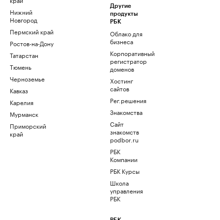
Другие
Нижний
продукты
Новгород
РБК
Пермский край
Облако для
бизнеса
Ростов-на-Дону
Корпоративный
Татарстан
регистратор
Тюмень
доменов
Черноземье
Хостинг
сайтов
Кавказ
Рег.решения
Карелия
Знакомства
Мурманск
Сайт
Приморский
знакомств
край
podbor.ru
РБК
Компании
РБК Курсы
Школа
управления
РБК