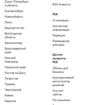
Санкт-Петербург
RSS Новости
и область
Екатеринбург
РБК
Новосибирск
О компании
Омск
Контактная
Башкортостан
информация
Вологодская
Редакция
область
Размещение
Калининград
рекламы
Краснодарский
край
Другие
Нижний
продукты
Новгород
РБК
Пермский край
Облако для
бизнеса
Ростов-на-Дону
Корпоративный
Татарстан
регистратор
Тюмень
доменов
Черноземье
Хостинг
сайтов
Кавказ
Рег.решения
Карелия