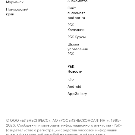
Знакомства
Мурманск
Сайт
Приморский
знакомств
край
podbor.ru
РБК
Компании
РБК Курсы
Школа
управления
РБК
РБК
Новости
iOS
Android
AppGallery
© ООО «БИЗНЕСПРЕСС», АО «РОСБИЗНЕСКОНСАЛТИНГ», 1995–
2026. Сообщения и материалы информационного агентства «РБК»
(свидетельство о регистрации средства массовой информации
выдано Федеральной службой по надзору в сфере связи,