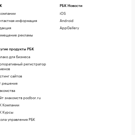
К
РБК Новости
компании
iOS
нтактная информация
Android
дакция
AppGallery
змещение рекламы
угие продукты РБК
лако для бизнеса
рпоративный регистратор
менов
стинг сайтов
г.решения
акомства
йт знакомств podbor.ru
К Компании
К Курсы
ола управления РБК