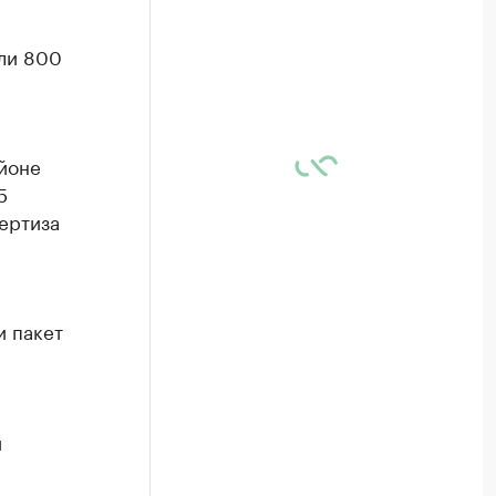
ли 800
йоне
5
ертиза
и пакет
и