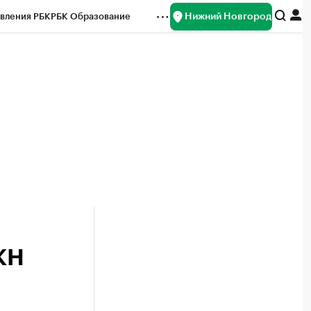
Нижний Новгород
вления РБК
РБК Образование
редитные рейтинги
Франшизы
нсы
Рынок наличной валюты
КН