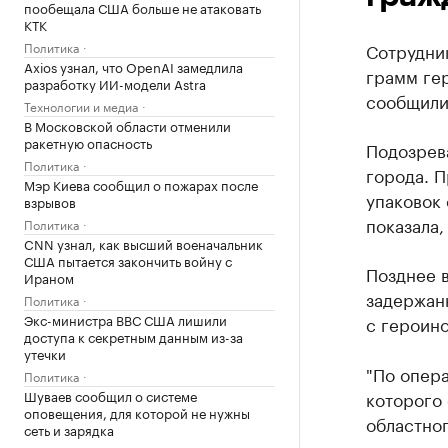
пообещала США больше не атаковать
КТК
Политика
Сотрудни
Axios узнал, что OpenAI замедлила
грамм ге
разработку ИИ-модели Astra
сообщили 
Технологии и медиа
В Московской области отменили
ракетную опасность
Подозрев
Политика
города. 
Мэр Киева сообщил о пожарах после
упаковок 
взрывов
показала,
Политика
CNN узнал, как высший военачальник
США пытается закончить войну с
Позднее в
Ираном
задержан
Политика
Экс-министра ВВС США лишили
с героин
доступа к секретным данным из-за
утечки
"По опер
Политика
Шуваев сообщил о системе
которого
оповещения, для которой не нужны
областног
сеть и зарядка