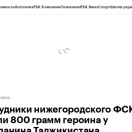
жимость
Autonews
РБК Компании
Телеканал
РБК Вино
Спорт
Школа упра
д
Стиль
Крипто
РБК Бизнес-среда
Дискуссионный клуб
Исследования
К
а контрагентов
Политика
Экономика
Бизнес
Технологии и медиа
Фина
город
удники нижегородского ФС
ли 800 грамм героина у
данина Таджикистана