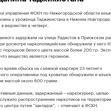
ки управления ФСКН по Нижегородской области изъя
роина у уроженца Таджикистана в Нижнем Новгороде,
в ведомстве в четверг.
аемого задержали на улице Радистов в Приокском ра
При досмотре наркополицейские обнаружили у него 6
с порошком белого цвета массой более 200 гр. Эксп
 что вещество является героином.
о время обыска на съемной квартире 23-летнего
ного оперативники под кроватью обнаружили и изъял
ом массой около 600 грамм.
ативным данным, задержанный – наркокурьер, целью
 служило распространение наркотиков на территори
о центра путем "закладок", – отмечают в ФСКН.