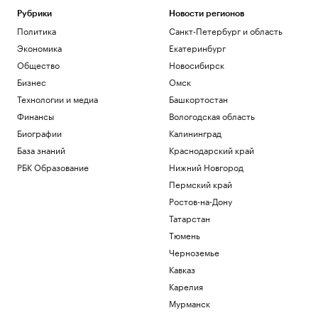
Общество
Bloomberg узнал, когда планируют
Рубрики
Новости регионов
завершить испытания «Золотого
Политика
Санкт-Петербург и область
купола»
Экономика
Екатеринбург
Политика
Общество
Новосибирск
Четыре доступных и понятных
инструмента диверсификации
Бизнес
Омск
накоплений
Технологии и медиа
Башкортостан
РБК и Сбер
Финансы
Вологодская область
Трамп попросил уйти с заседания
Биографии
Калининград
Госдепа раньше, чтобы «вести войну»
База знаний
Краснодарский край
Политика
Испания ввела контроль на границе
РБК Образование
Нижний Новгород
для путешественников из Италии
Пермский край
Политика
Ростов-на-Дону
Bloomberg узнал, что Украине грозит
Татарстан
обвал экспорта зерна
Тюмень
Политика
Черноземье
Загрузить еще
Кавказ
Карелия
Мурманск