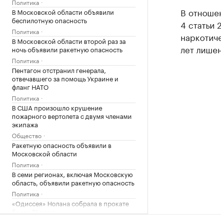
Политика
В отношен
В Московской области объявили
беспилотную опасность
4 статьи 
Политика
наркотиче
В Московской области второй раз за
лет лише
ночь объявили ракетную опасность
Политика
Пентагон отстранил генерала,
отвечавшего за помощь Украине и
фланг НАТО
Политика
В США произошло крушение
пожарного вертолета с двумя членами
экипажа
Общество
Ракетную опасность объявили в
Московской области
Политика
В семи регионах, включая Московскую
область, объявили ракетную опасность
Политика
«Одиссея» Нолана собрала в прокате
более $1 млрд