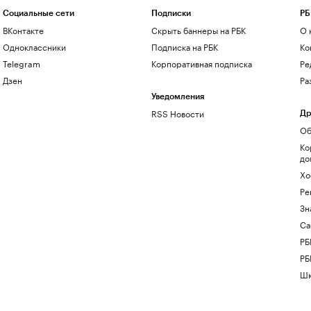
Социальные сети
Подписки
РБ
ВКонтакте
Скрыть баннеры на РБК
О 
Одноклассники
Подписка на РБК
Ко
Telegram
Корпоративная подписка
Ре
Дзен
Ра
Уведомления
RSS Новости
Др
Об
Ко
до
Хо
Ре
Зн
Са
РБ
РБ
Шк