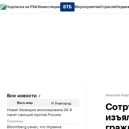
Подписка на РБК
Инвестиции
Мероприятия
Отрасли
Недви
РБК Курсы
РБК Life
Тренды
Визионеры
Национальные проекты
Горо
Газета
Спецпроекты СПб
Конференции СПб
Спецпроекты
Проверк
Нижний Нов
Все новости
Н.Новгород
Весь мир
Сотр
Новая Зеландия анонсировала 36-й
пакет санкций против России
изъя
Политика
Bloomberg узнал, что Украина
граж