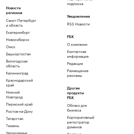
подписка
Новости
регионов
Уведомления
Санкт-Петербург
RSS Новости
и область
Екатеринбург
РБК
Новосибирск
О компании
Омск
Контактная
Башкортостан
информация
Вологодская
Редакция
область
Размещение
Калининград
рекламы
Краснодарский
край
Другие
Нижний
продукты
Новгород
РБК
Пермский край
Облако для
бизнеса
Ростов-на-Дону
Корпоративный
Татарстан
регистратор
Тюмень
доменов
Черноземье
Хостинг