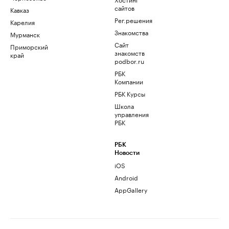
сайтов
Кавказ
Рег.решения
Карелия
Знакомства
Мурманск
Сайт
Приморский
знакомств
край
podbor.ru
РБК
Компании
РБК Курсы
Школа
управления
РБК
РБК
Новости
iOS
Android
AppGallery