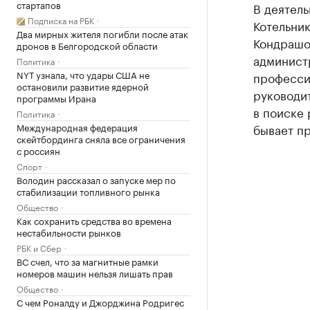
стартапов
В деятел
Подписка на РБК
Котельни
Два мирных жителя погибли после атак
Кондрашов
дронов в Белгородской области
админист
Политика
NYT узнала, что удары США не
професси
остановили развитие ядерной
руководи
программы Ирана
в поиске 
Политика
Международная федерация
бывает пр
скейтбординга сняла все ограничения
с россиян
Спорт
Володин рассказал о запуске мер по
стабилизации топливного рынка
Общество
Как сохранить средства во времена
нестабильности рынков
РБК и Сбер
ВС счел, что за магнитные рамки
номеров машин нельзя лишать прав
Общество
С чем Роналду и Джорджина Родригес