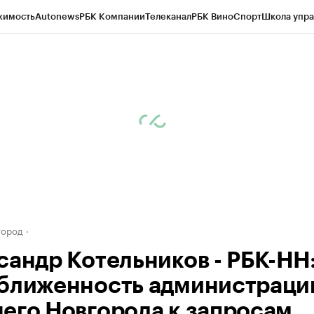
жимость
Autonews
РБК Компании
Телеканал
РБК Вино
Спорт
Школа упра
д
Стиль
Крипто
РБК Бизнес-среда
Дискуссионный клуб
Исследования
К
а контрагентов
Политика
Экономика
Бизнес
Технологии и медиа
Фина
город
сандр Котельников - РБК-НН
ближенность администраци
его Новгорода к запросам