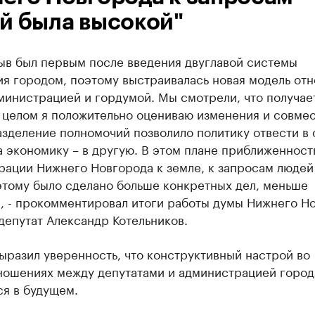
й была высокой"
зыв был первым после введения двуглавой системы
ия городом, поэтому выстраивалась новая модель от
инистрацией и гордумой. Мы смотрели, что получает
В целом я положительно оцениваю изменения и совме
азделение полномочий позволило политику отвести в 
а экономику – в другую. В этом плане приближенност
рации Нижнего Новгорода к земле, к запросам людей
этому было сделано больше конкретных дел, меньше
", - прокомментировал итоги работы думы Нижнего Н
депутат Александр Котельников.
ыразил уверенность, что конструктивный настрой во
ношениях между депутатами и администрацией город
ся в будущем.