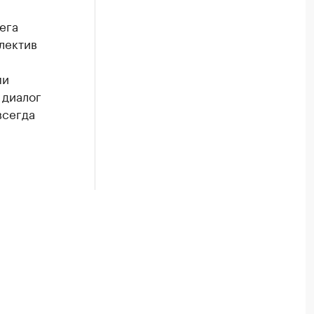
ега
лектив
ми
 диалог
всегда