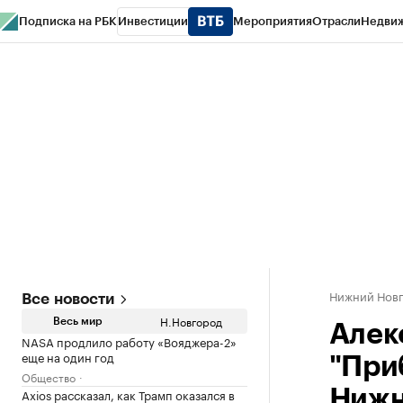
Подписка на РБК
Инвестиции
Мероприятия
Отрасли
Недви
РБК Курсы
РБК Life
Тренды
Визионеры
Национальные проекты
Горо
Газета
Спецпроекты СПб
Конференции СПб
Спецпроекты
Проверк
Нижний Нов
Все новости
Н.Новгород
Весь мир
Алек
NASA продлило работу «Вояджера-2»
еще на один год
"При
Общество
Axios рассказал, как Трамп оказался в
Нижн