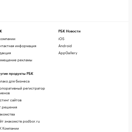
К
РБК Новости
компании
iOS
нтактная информация
Android
дакция
AppGallery
змещение рекламы
угие продукты РБК
лако для бизнеса
рпоративный регистратор
менов
стинг сайтов
г.решения
акомства
йт знакомств podbor.ru
К Компании