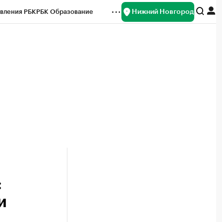
Нижний Новгород
вления РБК
РБК Образование
редитные рейтинги
Франшизы
нсы
Рынок наличной валюты
:
и