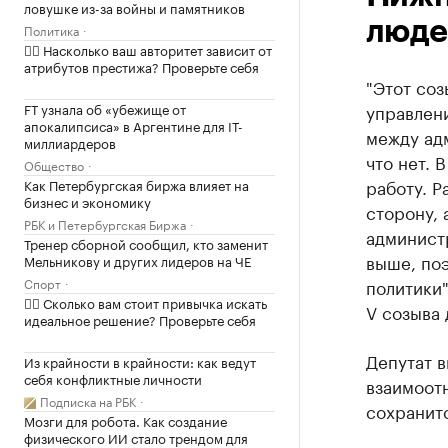
ловушке из-за войны и памятников
люде
Политика
✍🏻 Насколько ваш авторитет зависит от
атрибутов престижа? Проверьте себя
"Этот со
FT узнала об «убежище от
управлен
апокалипсиса» в Аргентине для IT-
между адм
миллиардеров
что нет. 
Общество
работу. Р
Как Петербургская биржа влияет на
бизнес и экономику
сторону, 
РБК и Петербургская Биржа
админист
Тренер сборной сообщил, кто заменит
выше, по
Мельникову и других лидеров на ЧЕ
Спорт
политики
✍🏻 Сколько вам стоит привычка искать
V созыва 
идеальное решение? Проверьте себя
Депутат в
Из крайности в крайности: как ведут
себя конфликтные личности
взаимоот
Подписка на РБК
сохранит
Мозги для робота. Как создание
физического ИИ стало трендом для