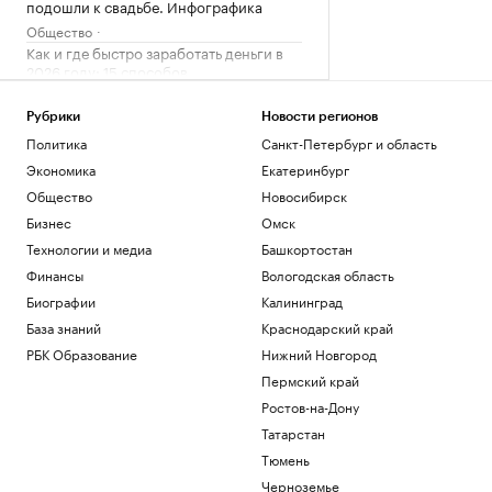
подошли к свадьбе. Инфографика
Общество
Как и где быстро заработать деньги в
2026 году: 15 способов
Инвестиции
Осенние каникулы у школьников в
Рубрики
Новости регионов
новом учебном году будут дольше
Политика
Санкт-Петербург и область
зимних
Экономика
Екатеринбург
Общество
Общество
Новосибирск
Ученые нашли неожиданную связь
между кофе и здоровьем печени
Бизнес
Омск
Подписка на РБК
Технологии и медиа
Башкортостан
NYT узнала, какого лидера Кубы ищут
Финансы
Вологодская область
США
Биографии
Калининград
Политика
База знаний
Краснодарский край
Загрузить еще
РБК Образование
Нижний Новгород
Пермский край
Ростов-на-Дону
Татарстан
Тюмень
Черноземье