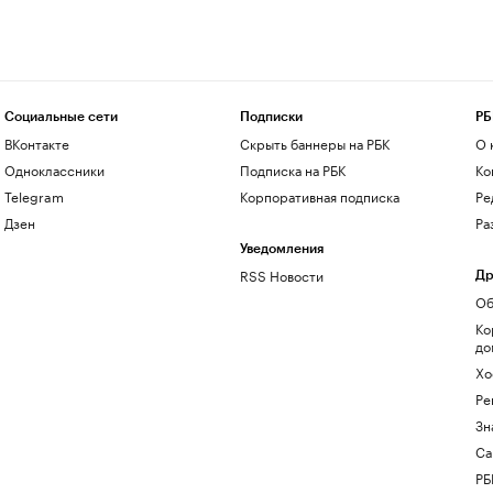
Социальные сети
Подписки
РБ
ВКонтакте
Скрыть баннеры на РБК
О 
Одноклассники
Подписка на РБК
Ко
Telegram
Корпоративная подписка
Ре
Дзен
Ра
Уведомления
RSS Новости
Др
Об
Ко
до
Хо
Ре
Зн
Са
РБ