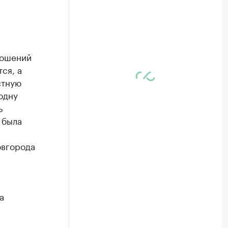
ношений
ся, а
стную
одну
ь
 была
овгорода
а