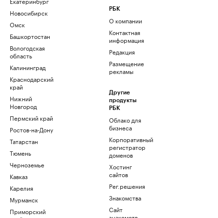
Екатеринбург
РБК
Новосибирск
О компании
Омск
Контактная
Башкортостан
информация
Вологодская
Редакция
область
Размещение
Калининград
рекламы
Краснодарский
край
Другие
Нижний
продукты
Новгород
РБК
Пермский край
Облако для
бизнеса
Ростов-на-Дону
Корпоративный
Татарстан
регистратор
Тюмень
доменов
Черноземье
Хостинг
сайтов
Кавказ
Рег.решения
Карелия
Знакомства
Мурманск
Сайт
Приморский
знакомств