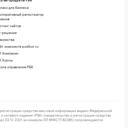
угие продукты РБК
лако для бизнеса
рпоративный регистратор
менов
стинг сайтов
г.решения
акомства
йт знакомств podbor.ru
К Компании
К Курсы
ола управления РБК
регистрации средства массовой информации выдано Федеральной
и сетевого издания «РБК» (свидетельство о регистрации средства
ор) 03.12.2021 за номером ЭЛ №ФС77-82385) сопровождаются