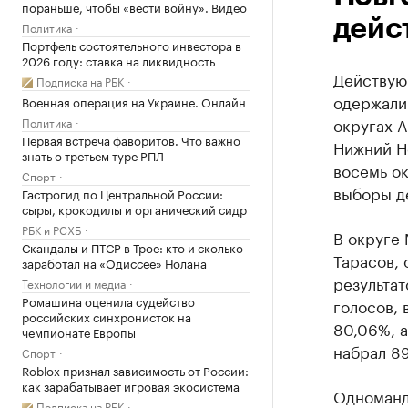
пораньше, чтобы «вести войну». Видео
дейс
Политика
Портфель состоятельного инвестора в
2026 году: ставка на ликвидность
Действую
Подписка на РБК
одержали
Военная операция на Украине. Онлайн
округах А
Политика
Первая встреча фаворитов. Что важно
Нижний Н
знать о третьем туре РПЛ
восемь ок
Спорт
выборы де
Гастрогид по Центральной России:
сыры, крокодилы и органический сидр
РБК и РСХБ
В округе 
Скандалы и ПТСР в Трое: кто и сколько
Тарасов, 
заработал на «Одиссее» Нолана
результа
Технологии и медиа
Ромашина оценила судейство
голосов, 
российских синхронисток на
80,06%, а
чемпионате Европы
набрал 89
Спорт
Roblox признал зависимость от России:
как зарабатывает игровая экосистема
Одноманд
Подписка на РБК