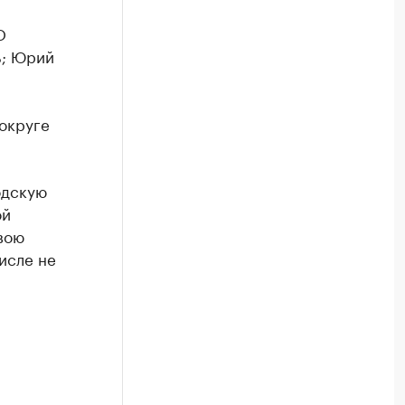
О
%; Юрий
,
округе
одскую
ой
вою
исле не