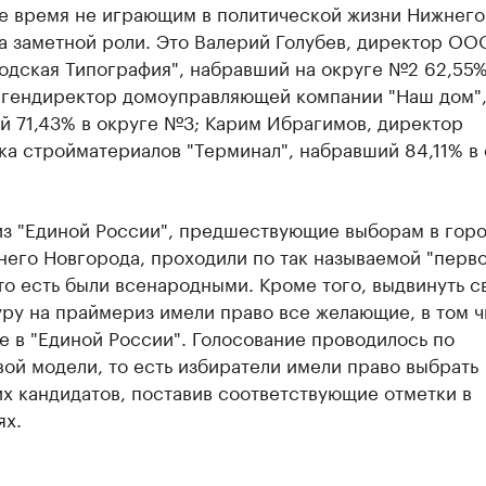
е время не играющим в политической жизни Нижнего
а заметной роли. Это Валерий Голубев, директор ОО
одская Типография", набравший на округе №2 62,55
 гендиректор домоуправляющей компании "Наш дом"
й 71,43% в округе №3; Карим Ибрагимов, директор
а стройматериалов "Терминал", набравший 84,11% в 
з "Единой России", предшествующие выборам в гор
него Новгорода, проходили по так называемой "перв
то есть были всенародными. Кроме того, выдвинуть с
ру на праймериз имели право все желающие, в том ч
 в "Единой России". Голосование проводилось по
ой модели, то есть избиратели имели право выбрать
х кандидатов, поставив соответствующие отметки в
ях.