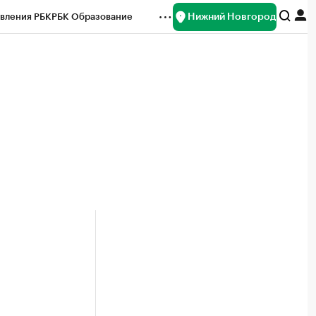
Нижний Новгород
вления РБК
РБК Образование
редитные рейтинги
Франшизы
нсы
Рынок наличной валюты