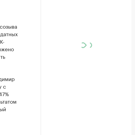
созыва
ндатных
К-
ожено
ть
адимир
у с
,47%
ьтатом
рый