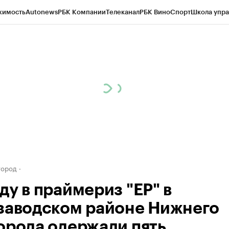
жимость
Autonews
РБК Компании
Телеканал
РБК Вино
Спорт
Школа упра
д
Стиль
Крипто
РБК Бизнес-среда
Дискуссионный клуб
Исследования
К
а контрагентов
Политика
Экономика
Бизнес
Технологии и медиа
Фина
город
ду в праймериз "ЕР" в
заводском районе Нижнего
орода одержали пять