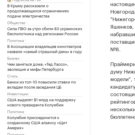
настояще
В Крыму рассказали о
Новгород
продолжающихся ограничениях
подачи электричества
"Нижегор
Общество
Яшенков,
Силы ПВО за утро сбили 83 украинских
набравши
беспилотника над регионами России
Политика
поставщик
В Ассоциации владельцев кинотеатров
№8.
назвали «самый страшный день» в году
Бизнес
Праймери
Чем заняться дома: «Тед Лассо»,
эволюция и мифы Петербурга
думу Ниж
Стиль
модели", 
Банки из топ-10 повысили ставки по
кандидату
вкладам после заседания ЦБ
состоящие
Инвестиции
США выделят $1 млрд на поддержку
рейтингов
нового президента Колумбии
нескольки
Политика
бюллетен
Колумбия присоединится к
созданному США альянсу «Щит
Америк»
Политика