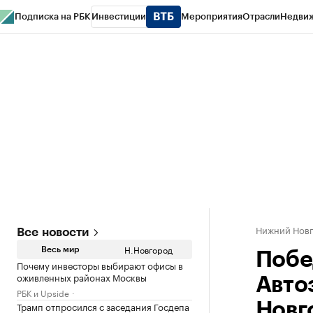
Подписка на РБК
Инвестиции
Мероприятия
Отрасли
Недви
РБК Курсы
РБК Life
Тренды
Визионеры
Национальные проекты
Горо
Газета
Спецпроекты СПб
Конференции СПб
Спецпроекты
Проверк
Нижний Нов
Все новости
Н.Новгород
Весь мир
Побе
Почему инвесторы выбирают офисы в
оживленных районах Москвы
Авто
РБК и Upside
Трамп отпросился с заседания Госдепа
Новг