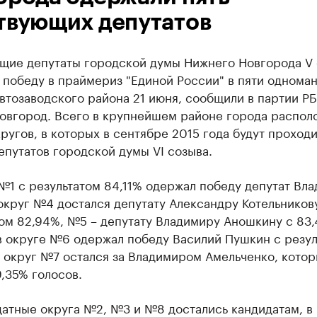
твующих депутатов
щие депутаты городской думы Нижнего Новгорода V 
 победу в праймериз "Единой России" в пяти однома
втозаводского района 21 июня, сообщили в партии РБ
овгород. Всего в крупнейшем районе города распол
ругов, в которых в сентябре 2015 года будут проходи
путатов городской думы VI созыва.
№1 с результатом 84,11% одержал победу депутат Вл
округ №4 достался депутату Александру Котельников
том 82,94%, №5 – депутату Владимиру Аношкину с 83
в округе №6 одержал победу Василий Пушкин с резул
 округ №7 остался за Владимиром Амельченко, кото
,35% голосов.
атные округа №2, №3 и №8 достались кандидатам, в