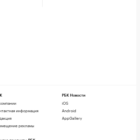
К
РБК Новости
компании
iOS
нтактная информация
Android
дакция
AppGallery
змещение рекламы