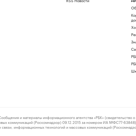
RSS Новости
Др
Об
Ко
до
Хо
Ре
Зн
Са
РБ
РБ
Шк
ения и материалы информационного агентства «РБК» (свидетельство о 
овых коммуникаций (Роскомнадзор) 09.12.2015 за номером ИА №ФС77-63848) 
 связи, информационных технологий и массовых коммуникаций (Роскомнадз