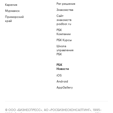
Рег.решения
Карелия
Знакомства
Мурманск
Сайт
Приморский
знакомств
край
podbor.ru
РБК
Компании
РБК Курсы
Школа
управления
РБК
РБК
Новости
iOS
Android
AppGallery
© ООО «БИЗНЕСПРЕСС», АО «РОСБИЗНЕСКОНСАЛТИНГ», 1995–