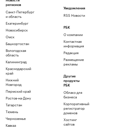
Новости
регионов
Уведомления
Санкт-Петербург
RSS Новости
и область
Екатеринбург
РБК
Новосибирск
О компании
Омск
Контактная
Башкортостан
информация
Вологодская
Редакция
область
Размещение
Калининград
рекламы
Краснодарский
край
Другие
Нижний
продукты
Новгород
РБК
Пермский край
Облако для
бизнеса
Ростов-на-Дону
Корпоративный
Татарстан
регистратор
Тюмень
доменов
Черноземье
Хостинг
сайтов
Кавказ