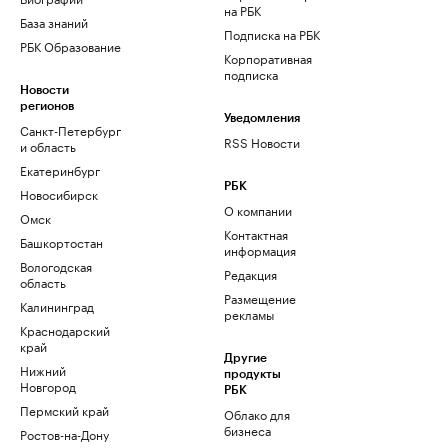
на РБК
База знаний
Подписка на РБК
РБК Образование
Корпоративная
подписка
Новости
регионов
Уведомления
Санкт-Петербург
RSS Новости
и область
Екатеринбург
РБК
Новосибирск
О компании
Омск
Контактная
Башкортостан
информация
Вологодская
Редакция
область
Размещение
Калининград
рекламы
Краснодарский
край
Другие
Нижний
продукты
Новгород
РБК
Пермский край
Облако для
бизнеса
Ростов-на-Дону