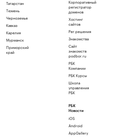
Корпоративный
Татарстан
регистратор
Тюмень
доменов
Черноземье
Хостинг
сайтов
Кавказ
Рег.решения
Карелия
Знакомства
Мурманск
Сайт
Приморский
знакомств
край
podbor.ru
РБК
Компании
РБК Курсы
Школа
управления
РБК
РБК
Новости
iOS
Android
AppGallery