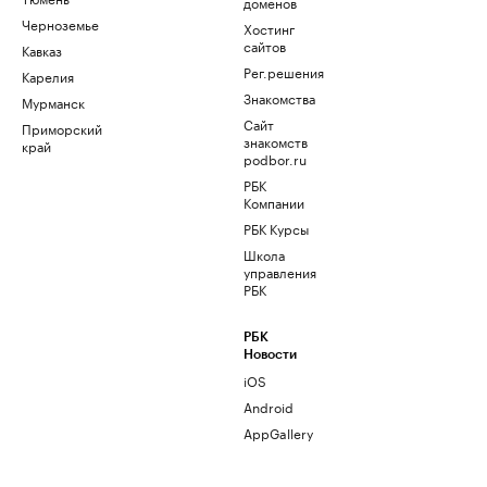
доменов
Черноземье
Хостинг
сайтов
Кавказ
Рег.решения
Карелия
Знакомства
Мурманск
Сайт
Приморский
знакомств
край
podbor.ru
РБК
Компании
РБК Курсы
Школа
управления
РБК
РБК
Новости
iOS
Android
AppGallery