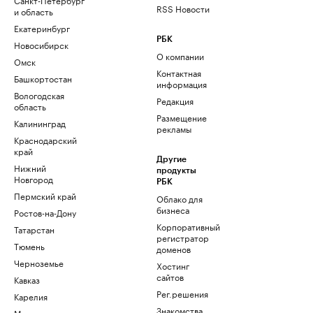
RSS Новости
и область
Екатеринбург
РБК
Новосибирск
О компании
Омск
Контактная
Башкортостан
информация
Вологодская
Редакция
область
Размещение
Калининград
рекламы
Краснодарский
край
Другие
Нижний
продукты
Новгород
РБК
Пермский край
Облако для
бизнеса
Ростов-на-Дону
Корпоративный
Татарстан
регистратор
Тюмень
доменов
Черноземье
Хостинг
сайтов
Кавказ
Рег.решения
Карелия
Знакомства
Мурманск