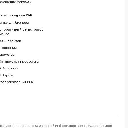
змещение рекламы
угие продукты РБК
лако для бизнеса
рпоративный регистратор
менов
стинг сайтов
г.решения
акомства
йт знакомств podbor.ru
К Компании
К Курсы
ола управления РБК
регистрации средства массовой информации выдано Федеральной