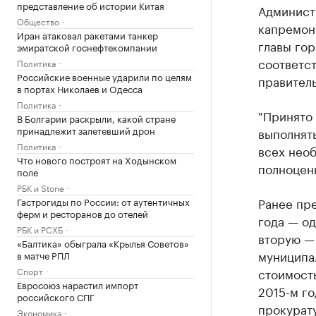
представление об истории Китая
Админист
Общество
капремонт
Иран атаковал ракетами танкер
главы гор
эмиратской госнефтекомпании
соответс
Политика
Российские военные ударили по целям
правител
в портах Николаев и Одесса
Политика
"Принято 
В Болгарии раскрыли, какой стране
принадлежит залетевший дрон
выполнять
Политика
всех нео
Что нового построят на Ходынском
полноценн
поле
РБК и Stone
Ранее пре
Гастрогиды по России: от аутентичных
ферм и ресторанов до отелей
года — од
РБК и РСХБ
вторую — 
«Балтика» обыграла «Крылья Советов»
муниципал
в матче РПЛ
Спорт
стоимость
Евросоюз нарастил импорт
2015-м го
российского СПГ
прокурат
Экономика