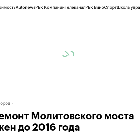
жимость
Autonews
РБК Компании
Телеканал
РБК Вино
Спорт
Школа упра
д
Стиль
Крипто
РБК Бизнес-среда
Дискуссионный клуб
Исследования
К
а контрагентов
Политика
Экономика
Бизнес
Технологии и медиа
Фина
город
емонт Молитовского моста
жен до 2016 года