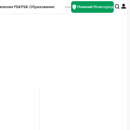
Нижний Новгород
вления РБК
РБК Образование
редитные рейтинги
Франшизы
нсы
Рынок наличной валюты