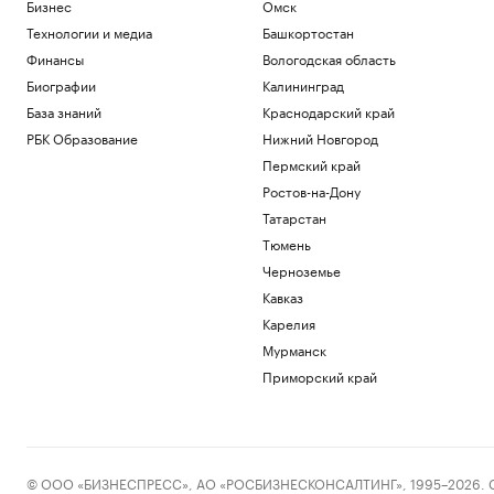
регионы России. Главное к 8 августа
Бизнес
Омск
Политика
Технологии и медиа
Башкортостан
С начала суток ПВО сбила почти 20
Финансы
Вологодская область
дронов, летевших на Москву
Биографии
Калининград
Политика
База знаний
Краснодарский край
Зеленский сообщил о договоренности
с США по ракетам Patriot
РБК Образование
Нижний Новгород
Политика
Пермский край
Умер первый тренер шестикратного
Ростов-на-Дону
олимпийского чемпиона гимнаста
Татарстан
Щербо
Тюмень
Спорт
История биржевой торговли в России
Черноземье
РБК и Петербургская Биржа
Кавказ
Карелия
Загрузить еще
Мурманск
Приморский край
© ООО «БИЗНЕСПРЕСС», АО «РОСБИЗНЕСКОНСАЛТИНГ», 1995–2026. Сообщ