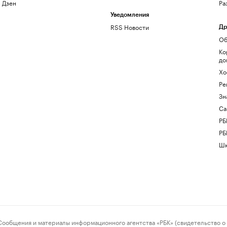
Дзен
Ра
Уведомления
RSS Новости
Др
Об
Ко
до
Хо
Ре
Зн
Са
РБ
РБ
Шк
ения и материалы информационного агентства «РБК» (свидетельство о 