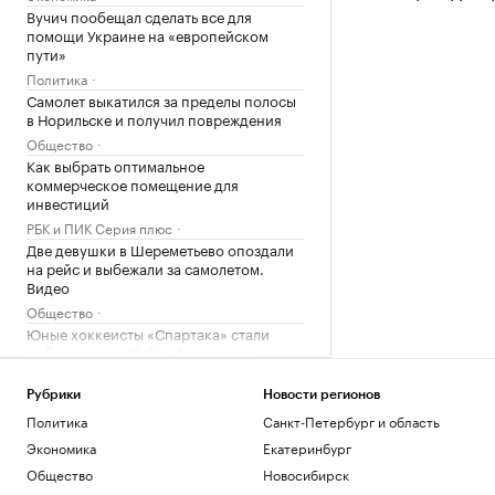
Вучич пообещал сделать все для
помощи Украине на «европейском
пути»
Политика
Самолет выкатился за пределы полосы
в Норильске и получил повреждения
Общество
Как выбрать оптимальное
коммерческое помещение для
инвестиций
РБК и ПИК Серия плюс
Две девушки в Шереметьево опоздали
на рейс и выбежали за самолетом.
Видео
Общество
Юные хоккеисты «Спартака» стали
победителями Кубка Александра
Овечкина
Спорт
Рубрики
Новости регионов
Вучич исключил военное
Политика
Санкт-Петербург и область
сотрудничество с Украиной
Экономика
Екатеринбург
Политика
Общество
Новосибирск
Что известно об атаках БПЛА на