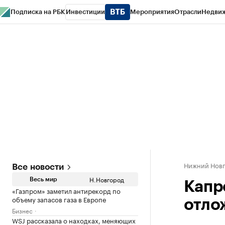
Подписка на РБК
Инвестиции
Мероприятия
Отрасли
Недви
РБК Курсы
РБК Life
Тренды
Визионеры
Национальные проекты
Горо
Газета
Спецпроекты СПб
Конференции СПб
Спецпроекты
Проверк
Нижний Нов
Все новости
Н.Новгород
Весь мир
Капр
«Газпром» заметил антирекорд по
объему запасов газа в Европе
отло
Бизнес
WSJ рассказала о находках, меняющих