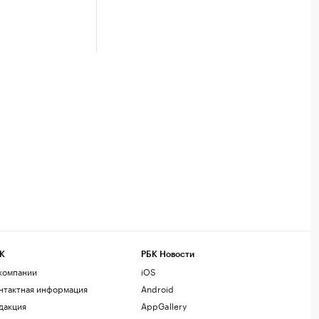
К
РБК Новости
компании
iOS
нтактная информация
Android
дакция
AppGallery