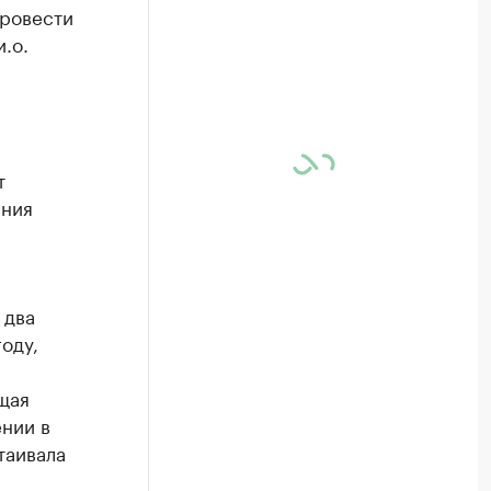
провести
.о.
т
ения
 два
оду,
щая
ении в
таивала