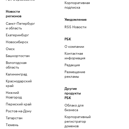
Корпоративная
подписка
Новости
регионов
Уведомления
Санкт-Петербург
RSS Новости
и область
Екатеринбург
РБК
Новосибирск
О компании
Омск
Контактная
Башкортостан
информация
Вологодская
Редакция
область
Размещение
Калининград
рекламы
Краснодарский
край
Другие
Нижний
продукты
Новгород
РБК
Пермский край
Облако для
бизнеса
Ростов-на-Дону
Корпоративный
Татарстан
регистратор
Тюмень
доменов