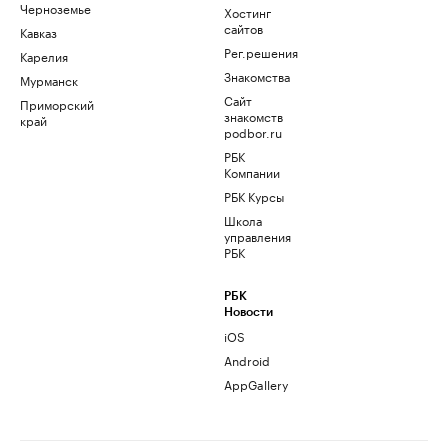
Черноземье
Хостинг
сайтов
Кавказ
Рег.решения
Карелия
Знакомства
Мурманск
Сайт
Приморский
знакомств
край
podbor.ru
РБК
Компании
РБК Курсы
Школа
управления
РБК
РБК
Новости
iOS
Android
AppGallery