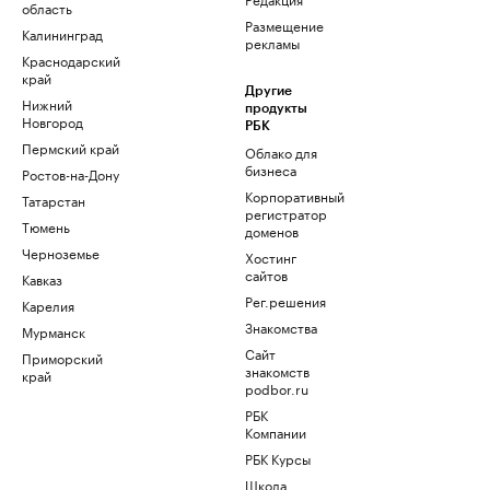
область
Размещение
Калининград
рекламы
Краснодарский
край
Другие
Нижний
продукты
Новгород
РБК
Пермский край
Облако для
бизнеса
Ростов-на-Дону
Корпоративный
Татарстан
регистратор
Тюмень
доменов
Черноземье
Хостинг
сайтов
Кавказ
Рег.решения
Карелия
Знакомства
Мурманск
Сайт
Приморский
знакомств
край
podbor.ru
РБК
Компании
РБК Курсы
Школа