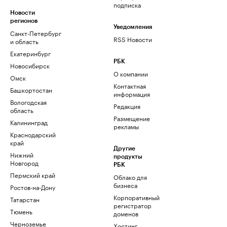
подписка
Новости
регионов
Уведомления
Санкт-Петербург
RSS Новости
и область
Екатеринбург
РБК
Новосибирск
О компании
Омск
Контактная
Башкортостан
информация
Вологодская
Редакция
область
Размещение
Калининград
рекламы
Краснодарский
край
Другие
Нижний
продукты
Новгород
РБК
Пермский край
Облако для
бизнеса
Ростов-на-Дону
Корпоративный
Татарстан
регистратор
Тюмень
доменов
Черноземье
Хостинг