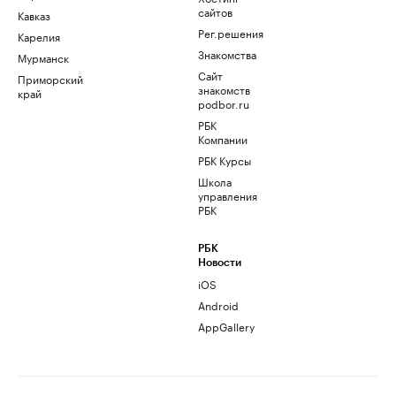
сайтов
Кавказ
Рег.решения
Карелия
Знакомства
Мурманск
Сайт
Приморский
знакомств
край
podbor.ru
РБК
Компании
РБК Курсы
Школа
управления
РБК
РБК
Новости
iOS
Android
AppGallery