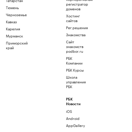
Татарстан
регистратор
Тюмень
доменов
Черноземье
Хостинг
сайтов
Кавказ
Рег.решения
Карелия
Знакомства
Мурманск
Сайт
Приморский
знакомств
край
podbor.ru
РБК
Компании
РБК Курсы
Школа
управления
РБК
РБК
Новости
iOS
Android
AppGallery