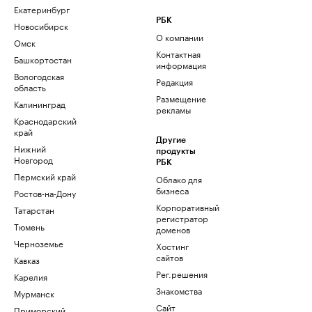
Екатеринбург
РБК
Новосибирск
О компании
Омск
Контактная
Башкортостан
информация
Вологодская
Редакция
область
Размещение
Калининград
рекламы
Краснодарский
край
Другие
Нижний
продукты
Новгород
РБК
Пермский край
Облако для
бизнеса
Ростов-на-Дону
Корпоративный
Татарстан
регистратор
Тюмень
доменов
Черноземье
Хостинг
сайтов
Кавказ
Рег.решения
Карелия
Знакомства
Мурманск
Сайт
Приморский