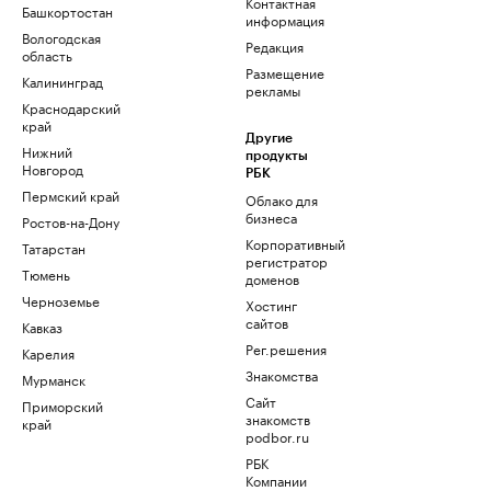
Контактная
Башкортостан
информация
Вологодская
Редакция
область
Размещение
Калининград
рекламы
Краснодарский
край
Другие
Нижний
продукты
Новгород
РБК
Пермский край
Облако для
бизнеса
Ростов-на-Дону
Корпоративный
Татарстан
регистратор
Тюмень
доменов
Черноземье
Хостинг
сайтов
Кавказ
Рег.решения
Карелия
Знакомства
Мурманск
Сайт
Приморский
знакомств
край
podbor.ru
РБК
Компании