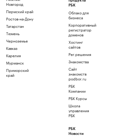
продукты
Новгород
РБК
Пермский край
Облако для
бизнеса
Ростов-на-Дону
Корпоративный
Татарстан
регистратор
Тюмень
доменов
Черноземье
Хостинг
сайтов
Кавказ
Рег.решения
Карелия
Знакомства
Мурманск
Сайт
Приморский
знакомств
край
podbor.ru
РБК
Компании
РБК Курсы
Школа
управления
РБК
РБК
Новости