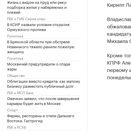
Жизнь с видом на пруд или реку:
Кирилл Ла
подборка жилья у набережных и
пляжей
Владислав
РБК и ПИК Серия плюс
В КСИР назвали условие открытия
обжалован
Ормузского пролива
кандидату
Политика
Михаила С
В Брянской области при обстреле
Новенького тяжело ранили пожилую
женщину
Кроме то
Политика
КПРФ Але
Москвичей предупредили о спаде
жары
первому и
Общество
понедель
Облигации вместо кредита: как малому
бизнесу разместить публичный долг
РБК и МСП Банк
Овечкин заявил, что после завершения
карьеры будет жить в Москве
Спорт
Фермы, рестораны и отели Дальнего
Востока. Гастрогид
РБК и РСХБ