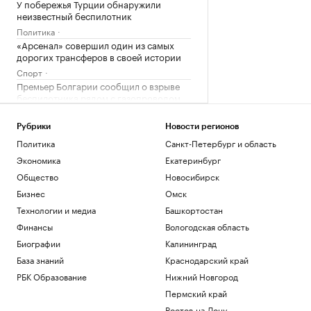
У побережья Турции обнаружили
неизвестный беспилотник
Политика
«Арсенал» совершил один из самых
дорогих трансферов в своей истории
Спорт
Премьер Болгарии сообщил о взрыве
беспилотника рядом с газопроводом
Политика
Развожаев сообщил подробности двух
Рубрики
Новости регионов
атак ВСУ на Севастополь
Политика
Санкт-Петербург и область
Политика
Экономика
Екатеринбург
Во Внуково ввели прием и отправку
Общество
Новосибирск
рейсов по согласованию
Бизнес
Омск
Общество
Технологии и медиа
Башкортостан
Загрузить еще
Финансы
Вологодская область
Биографии
Калининград
База знаний
Краснодарский край
РБК Образование
Нижний Новгород
Пермский край
Ростов-на-Дону