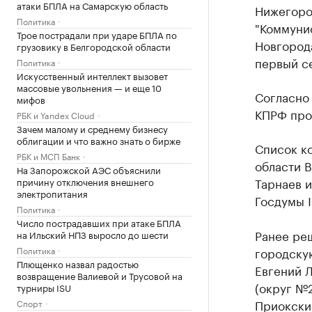
атаки БПЛА на Самарскую область
Нижегоро
Политика
"Коммунис
Трое пострадали при ударе БПЛА по
Новгород
грузовику в Белгородской области
первый с
Политика
Искусственный интеллект вызовет
массовые увольнения — и еще 10
Согласно 
мифов
КПРФ про
РБК и Yandex Cloud
Зачем малому и среднему бизнесу
облигации и что важно знать о бирже
Список к
РБК и МСП Банк
области 
На Запорожской АЭС объяснили
Тарнаев и
причину отключения внешнего
электропитания
Госдумы I
Политика
Число пострадавших при атаке БПЛА
Ранее ре
на Ильский НПЗ выросло до шести
Политика
городску
Плющенко назвал радостью
Евгений Л
возвращение Валиевой и Трусовой на
(округ №2
турниры ISU
Приокски
Спорт