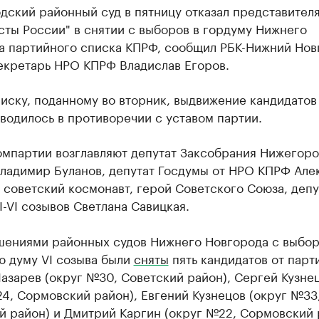
дский районный суд в пятницу отказал представител
ты России" в снятии с выборов в гордуму Нижнего
а партийного списка КПРФ, сообщил РБК-Нижний Нов
екретарь НРО КПРФ Владислав Егоров.
иску, поданному во вторник, выдвижение кандидатов
водилось в противоречии с уставом партии.
омпартии возглавляют депутат Заксобрания Нижегор
Владимир Буланов, депутат Госдумы от НРО КПРФ Але
 советский космонавт, герой Советского Союза, депу
I-VI созывов Светлана Савицкая.
шениями районных судов Нижнего Новгорода с выбор
ю думу VI созыва были
сняты
пять кандидатов от парт
азарев (округ №30, Советский район), Сергей Кузне
4, Сормовский район), Евгений Кузнецов (округ №33
й район) и Дмитрий Каргин (округ №22, Сормовский 