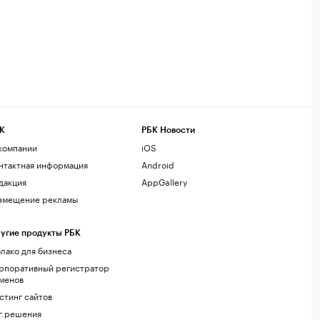
К
РБК Новости
компании
iOS
нтактная информация
Android
дакция
AppGallery
змещение рекламы
угие продукты РБК
лако для бизнеса
рпоративный регистратор
менов
стинг сайтов
г.решения