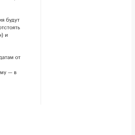
ия будут
отстоять
) и
датам от
ому — в