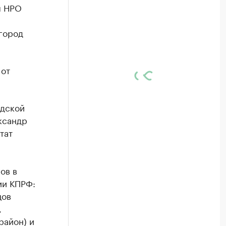
я НРО
город
 от
одской
ксандр
тат
ов в
ии КПРФ:
цов
,
район) и