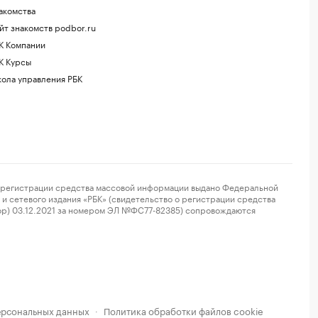
акомства
йт знакомств podbor.ru
К Компании
К Курсы
ола управления РБК
регистрации средства массовой информации выдано Федеральной
и сетевого издания «РБК» (свидетельство о регистрации средства
ор) 03.12.2021 за номером ЭЛ №ФС77-82385) сопровождаются
ерсональных данных
Политика обработки файлов cookie
·