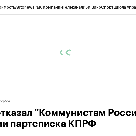
жимость
Autonews
РБК Компании
Телеканал
РБК Вино
Спорт
Школа упра
д
Стиль
Крипто
РБК Бизнес-среда
Дискуссионный клуб
Исследования
К
а контрагентов
Политика
Экономика
Бизнес
Технологии и медиа
Фина
город
отказал "Коммунистам Росси
ии партсписка КПРФ