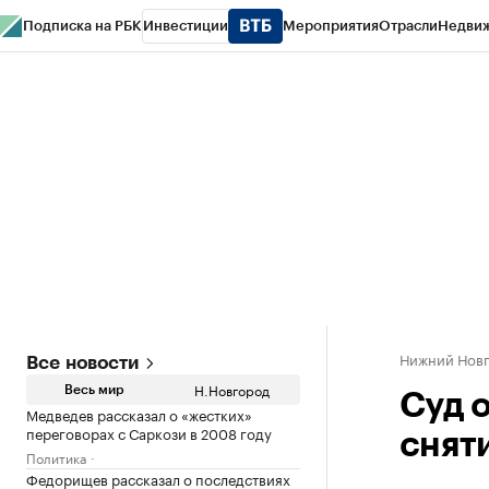
Подписка на РБК
Инвестиции
Мероприятия
Отрасли
Недви
РБК Курсы
РБК Life
Тренды
Визионеры
Национальные проекты
Горо
Газета
Спецпроекты СПб
Конференции СПб
Спецпроекты
Проверк
Нижний Нов
Все новости
Н.Новгород
Весь мир
Суд 
Медведев рассказал о «жестких»
переговорах с Саркози в 2008 году
снят
Политика
Федорищев рассказал о последствиях