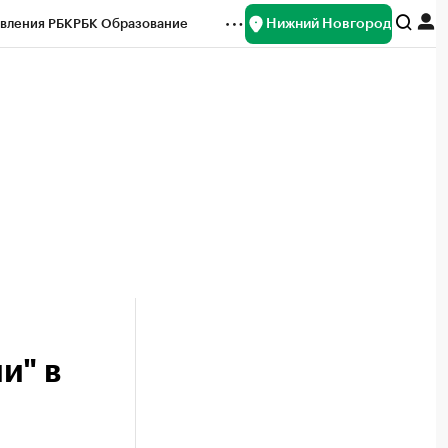
Нижний Новгород
вления РБК
РБК Образование
редитные рейтинги
Франшизы
нсы
Рынок наличной валюты
и" в