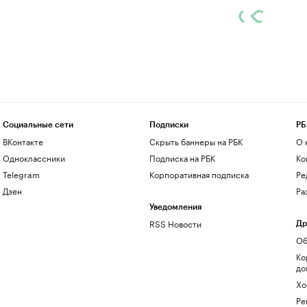
Социальные сети
Подписки
РБ
ВКонтакте
Скрыть баннеры на РБК
О 
Одноклассники
Подписка на РБК
Ко
Telegram
Корпоративная подписка
Ре
Дзен
Ра
Уведомления
RSS Новости
Др
Об
Ко
до
Хо
Ре