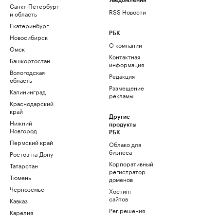
Уведомления
Санкт-Петербург
RSS Новости
и область
Екатеринбург
РБК
Новосибирск
О компании
Омск
Контактная
Башкортостан
информация
Вологодская
Редакция
область
Размещение
Калининград
рекламы
Краснодарский
край
Другие
Нижний
продукты
Новгород
РБК
Пермский край
Облако для
бизнеса
Ростов-на-Дону
Корпоративный
Татарстан
регистратор
Тюмень
доменов
Черноземье
Хостинг
сайтов
Кавказ
Рег.решения
Карелия