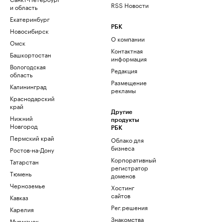
RSS Новости
и область
Екатеринбург
РБК
Новосибирск
О компании
Омск
Контактная
Башкортостан
информация
Вологодская
Редакция
область
Размещение
Калининград
рекламы
Краснодарский
край
Другие
Нижний
продукты
Новгород
РБК
Пермский край
Облако для
бизнеса
Ростов-на-Дону
Корпоративный
Татарстан
регистратор
Тюмень
доменов
Черноземье
Хостинг
сайтов
Кавказ
Рег.решения
Карелия
Знакомства
Мурманск