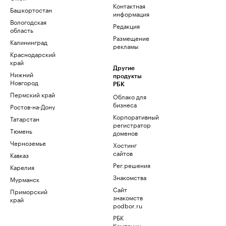
Контактная
Башкортостан
информация
Вологодская
Редакция
область
Размещение
Калининград
рекламы
Краснодарский
край
Другие
Нижний
продукты
Новгород
РБК
Пермский край
Облако для
бизнеса
Ростов-на-Дону
Корпоративный
Татарстан
регистратор
Тюмень
доменов
Черноземье
Хостинг
сайтов
Кавказ
Рег.решения
Карелия
Знакомства
Мурманск
Сайт
Приморский
знакомств
край
podbor.ru
РБК
Компании