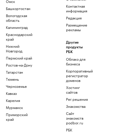
Омск
Контактная
Башкортостан
информация
Вологодская
Редакция
область
Размещение
Калининград
рекламы
Краснодарский
край
Другие
Нижний
продукты
Новгород
РБК
Пермский край
Облако для
бизнеса
Ростов-на-Дону
Корпоративный
Татарстан
регистратор
Тюмень
доменов
Черноземье
Хостинг
сайтов
Кавказ
Рег.решения
Карелия
Знакомства
Мурманск
Сайт
Приморский
знакомств
край
podbor.ru
РБК