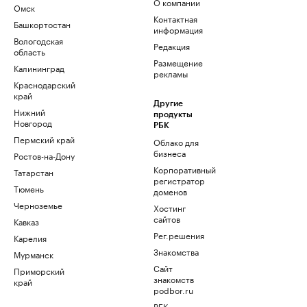
О компании
Омск
Контактная
Башкортостан
информация
Вологодская
Редакция
область
Размещение
Калининград
рекламы
Краснодарский
край
Другие
Нижний
продукты
Новгород
РБК
Пермский край
Облако для
бизнеса
Ростов-на-Дону
Корпоративный
Татарстан
регистратор
Тюмень
доменов
Черноземье
Хостинг
сайтов
Кавказ
Рег.решения
Карелия
Знакомства
Мурманск
Сайт
Приморский
знакомств
край
podbor.ru
РБК