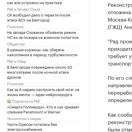
как все устроено на практике
Реконстр
РБК и Yandex Cloud
отложена
СК возбудил дело о теракте после
Москва-Ка
атаки ВСУ на Белгород
(ГЖД) Ана
Политика
На западе Словакии объявили режим
ЧС из-за пожара на военном полигоне
"Ряд прое
Общество
приходить
В разные корзины: как сберечь
накопления в период турбулентности
требует у
РБК и Сбер
транспорт
В Белгороде повреждены около 30
многоэтажек после ночной атаки
По его сл
дронов
Политика
направлен
Как за 6 недель настроить свой мозг на
перерабо
жизнь мечты — идеи нейрохирурга
определен
Подписка на РБК
«Смерть Голливуда». Кто и как срывает
слияние Paramount и Warner
Как сообщ
Технологии и медиа
реконстру
Часть Одессы осталась без
были отм
электроснабжения