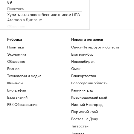
89
Политика
Хуситы атаковали беспилотником НПЗ
Aramco в Джизане
Общество
Как внуки влияют на здоровье бабушек
и дедушек
Рубрики
Новости регионов
Общество
Политика
Санкт-Петербург и область
«Последняя капля»: о чем говорят
Экономика
Екатеринбург
внезапные вспышки гнева
Общество
Новосибирск
Подписка на РБК
Утром над Татарстаном и Башкирией
Бизнес
Омск
сбили 12 беспилотников
Технологии и медиа
Башкортостан
Политика
Финансы
Вологодская область
Биографии
Калининград
Загрузить еще
База знаний
Краснодарский край
РБК Образование
Нижний Новгород
Пермский край
Ростов-на-Дону
Татарстан
Тюмень