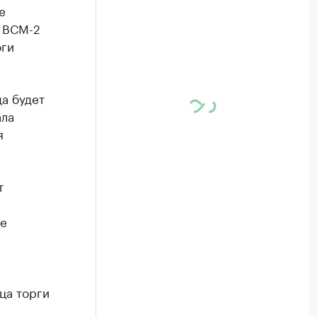
е
м ВСМ-2
оги
да будет
ала
я
т
не
ца торги