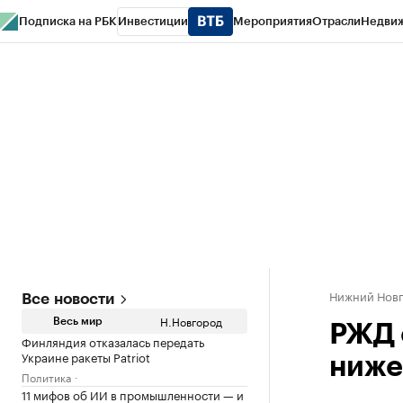
Подписка на РБК
Инвестиции
Мероприятия
Отрасли
Недви
РБК Курсы
РБК Life
Тренды
Визионеры
Национальные проекты
Горо
Газета
Спецпроекты СПб
Конференции СПб
Спецпроекты
Проверк
Нижний Нов
Все новости
Н.Новгород
Весь мир
РЖД 
Финляндия отказалась передать
Украине ракеты Patriot
ниже
Политика
11 мифов об ИИ в промышленности — и