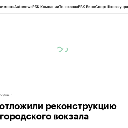
жимость
Autonews
РБК Компании
Телеканал
РБК Вино
Спорт
Школа упра
д
Стиль
Крипто
РБК Бизнес-среда
Дискуссионный клуб
Исследования
К
а контрагентов
Политика
Экономика
Бизнес
Технологии и медиа
Фина
город
отложили реконструкцию
городского вокзала