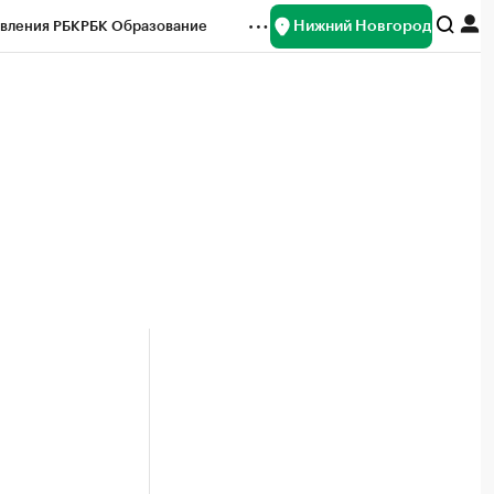
Нижний Новгород
вления РБК
РБК Образование
редитные рейтинги
Франшизы
нсы
Рынок наличной валюты