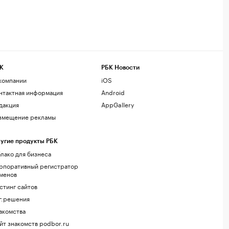
К
РБК Новости
компании
iOS
нтактная информация
Android
дакция
AppGallery
змещение рекламы
угие продукты РБК
лако для бизнеса
рпоративный регистратор
менов
стинг сайтов
г.решения
акомства
йт знакомств podbor.ru