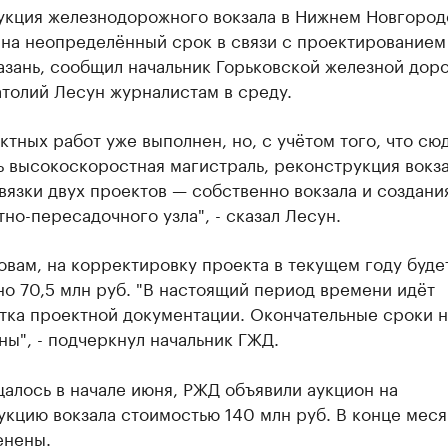
укция железнодорожного вокзала в Нижнем Новгород
 на неопределённый срок в связи с проектирование
зань, сообщил начальник Горьковской железной дор
толий Лесун журналистам в среду.
ктных работ уже выполнен, но, с учётом того, что сю
 высокоскоростная магистраль, реконструкция вокз
вязки двух проектов — собственно вокзала и создани
но-пересадочного узла", - сказал Лесун.
овам, на корректировку проекта в текущем году буде
о 70,5 млн руб. "В настоящий период времени идёт
тка проектной документации. Окончательные сроки 
ы", - подчеркнул начальник ГЖД.
алось в начале июня, РЖД объявили аукцион на
кцию вокзала стоимостью 140 млн руб. В конце меся
енены.