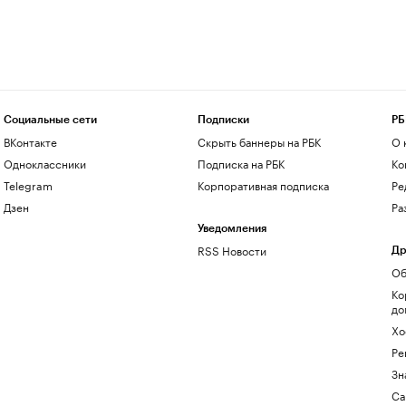
Социальные сети
Подписки
РБ
ВКонтакте
Скрыть баннеры на РБК
О 
Одноклассники
Подписка на РБК
Ко
Telegram
Корпоративная подписка
Ре
Дзен
Ра
Уведомления
RSS Новости
Др
Об
Ко
до
Хо
Ре
Зн
Са