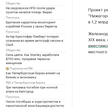
Общество
На саудовском НПЗ после удара
Проект р
хуситов начался пожар. Видео
"Нижегор
Политика
в 1,2 млрд
Британия нарастила мониторинг
кораблей России у своих берегов
Политика
Железнод
Актер Кристофер Ламберт потерял
XIX века,
сознание во время автограф-сессии в
США
вместимо
Общество
местного
Сила цвета. Как Stanley заработала
$750 млн, продавая термосы
женщинам
Подписка на РБК
Как Петербургская биржа влияет на
бизнес и экономику
РБК и Петербургская Биржа
Три человека погибли при ночной
атаке на Белгород
Политика
Число погибших в ходе протестов в
пакистанской зоне Кашмира достигло