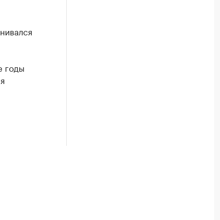
енивался
е годы
ая