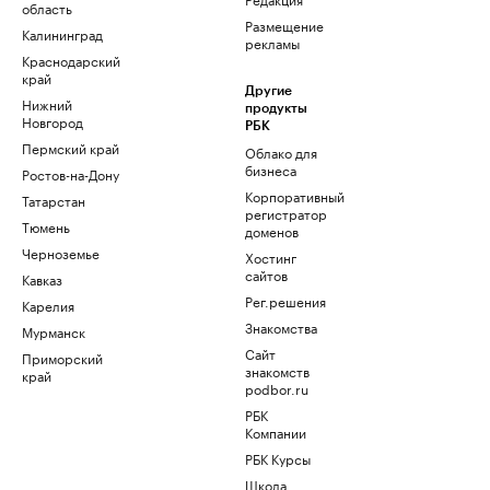
область
Размещение
Калининград
рекламы
Краснодарский
край
Другие
Нижний
продукты
Новгород
РБК
Пермский край
Облако для
бизнеса
Ростов-на-Дону
Корпоративный
Татарстан
регистратор
Тюмень
доменов
Черноземье
Хостинг
сайтов
Кавказ
Рег.решения
Карелия
Знакомства
Мурманск
Сайт
Приморский
знакомств
край
podbor.ru
РБК
Компании
РБК Курсы
Школа