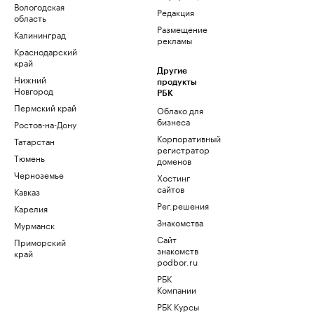
Вологодская
Редакция
область
Размещение
Калининград
рекламы
Краснодарский
край
Другие
Нижний
продукты
Новгород
РБК
Пермский край
Облако для
бизнеса
Ростов-на-Дону
Корпоративный
Татарстан
регистратор
Тюмень
доменов
Черноземье
Хостинг
сайтов
Кавказ
Рег.решения
Карелия
Знакомства
Мурманск
Сайт
Приморский
знакомств
край
podbor.ru
РБК
Компании
РБК Курсы