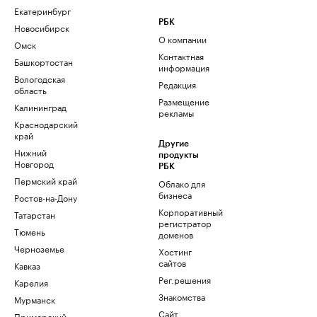
Екатеринбург
РБК
Новосибирск
О компании
Омск
Контактная
Башкортостан
информация
Вологодская
Редакция
область
Размещение
Калининград
рекламы
Краснодарский
край
Другие
Нижний
продукты
Новгород
РБК
Пермский край
Облако для
бизнеса
Ростов-на-Дону
Корпоративный
Татарстан
регистратор
Тюмень
доменов
Черноземье
Хостинг
сайтов
Кавказ
Рег.решения
Карелия
Знакомства
Мурманск
Сайт
Приморский