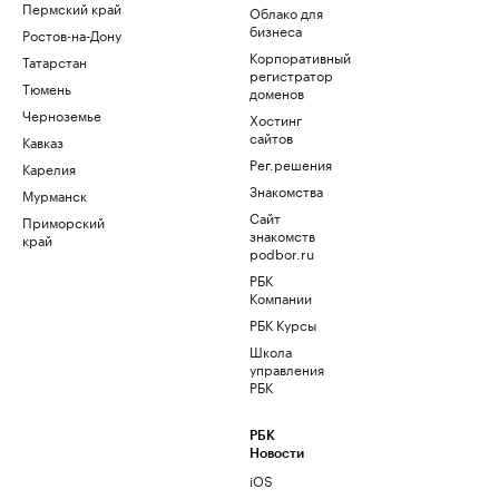
Пермский край
Облако для
бизнеса
Ростов-на-Дону
Корпоративный
Татарстан
регистратор
Тюмень
доменов
Черноземье
Хостинг
сайтов
Кавказ
Рег.решения
Карелия
Знакомства
Мурманск
Сайт
Приморский
знакомств
край
podbor.ru
РБК
Компании
РБК Курсы
Школа
управления
РБК
РБК
Новости
iOS