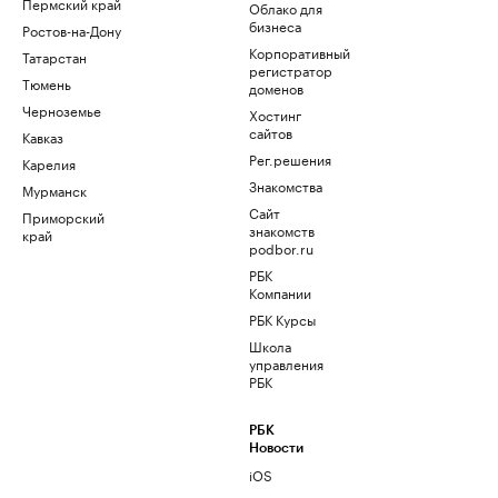
Пермский край
Облако для
бизнеса
Ростов-на-Дону
Корпоративный
Татарстан
регистратор
Тюмень
доменов
Черноземье
Хостинг
сайтов
Кавказ
Рег.решения
Карелия
Знакомства
Мурманск
Сайт
Приморский
знакомств
край
podbor.ru
РБК
Компании
РБК Курсы
Школа
управления
РБК
РБК
Новости
iOS