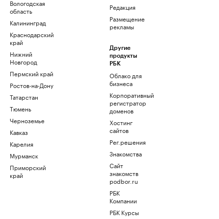
Вологодская
Редакция
область
Размещение
Калининград
рекламы
Краснодарский
край
Другие
Нижний
продукты
Новгород
РБК
Пермский край
Облако для
бизнеса
Ростов-на-Дону
Корпоративный
Татарстан
регистратор
Тюмень
доменов
Черноземье
Хостинг
сайтов
Кавказ
Рег.решения
Карелия
Знакомства
Мурманск
Сайт
Приморский
знакомств
край
podbor.ru
РБК
Компании
РБК Курсы