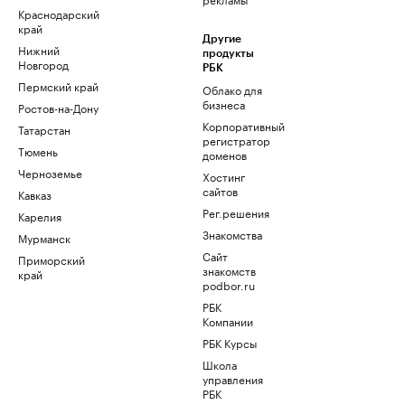
Краснодарский
край
Другие
Нижний
продукты
Новгород
РБК
Пермский край
Облако для
бизнеса
Ростов-на-Дону
Корпоративный
Татарстан
регистратор
Тюмень
доменов
Черноземье
Хостинг
сайтов
Кавказ
Рег.решения
Карелия
Знакомства
Мурманск
Сайт
Приморский
знакомств
край
podbor.ru
РБК
Компании
РБК Курсы
Школа
управления
РБК