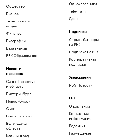
Одноклассники
Общество
Telegram
Бизнес
Дзен
Технологии и
медиа
Финансы
Подписки
Скрыть баннеры
Биографии
на РБК
База знаний
Подписка на РБК
РБК Образование
Корпоративная
подписка
Новости
регионов
Уведомления
Санкт-Петербург
RSS Новости
и область
Екатеринбург
РБК
Новосибирск
О компании
Омск
Контактная
Башкортостан
информация
Вологодская
Редакция
область
Размещение
Калининград
рекламы