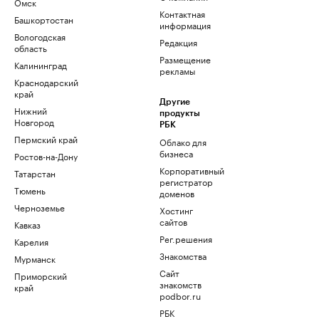
Омск
Контактная
Башкортостан
информация
Вологодская
Редакция
область
Размещение
Калининград
рекламы
Краснодарский
край
Другие
Нижний
продукты
Новгород
РБК
Пермский край
Облако для
бизнеса
Ростов-на-Дону
Корпоративный
Татарстан
регистратор
Тюмень
доменов
Черноземье
Хостинг
сайтов
Кавказ
Рег.решения
Карелия
Знакомства
Мурманск
Сайт
Приморский
знакомств
край
podbor.ru
РБК