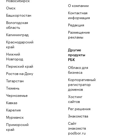
Новосибирск
О компании
Омск
Контактная
Башкортостан
информация
Вологодская
Редакция
область
Размещение
Калининград
рекламы
Краснодарский
край
Другие
Нижний
продукты
Новгород
РБК
Пермский край
Облако для
бизнеса
Ростов-на-Дону
Корпоративный
Татарстан
регистратор
Тюмень
доменов
Черноземье
Хостинг
сайтов
Кавказ
Рег.решения
Карелия
Знакомства
Мурманск
Сайт
Приморский
знакомств
край
podbor.ru