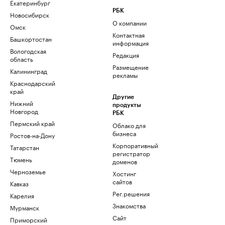
Екатеринбург
РБК
Новосибирск
О компании
Омск
Контактная
Башкортостан
информация
Вологодская
Редакция
область
Размещение
Калининград
рекламы
Краснодарский
край
Другие
Нижний
продукты
Новгород
РБК
Пермский край
Облако для
бизнеса
Ростов-на-Дону
Корпоративный
Татарстан
регистратор
Тюмень
доменов
Черноземье
Хостинг
сайтов
Кавказ
Рег.решения
Карелия
Знакомства
Мурманск
Сайт
Приморский