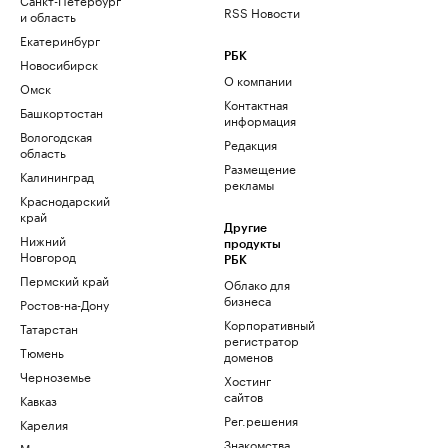
RSS Новости
и область
Екатеринбург
РБК
Новосибирск
О компании
Омск
Контактная
Башкортостан
информация
Вологодская
Редакция
область
Размещение
Калининград
рекламы
Краснодарский
край
Другие
Нижний
продукты
Новгород
РБК
Пермский край
Облако для
бизнеса
Ростов-на-Дону
Корпоративный
Татарстан
регистратор
Тюмень
доменов
Черноземье
Хостинг
сайтов
Кавказ
Рег.решения
Карелия
Знакомства
Мурманск