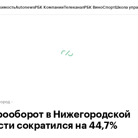
жимость
Autonews
РБК Компании
Телеканал
РБК Вино
Спорт
Школа упра
д
Стиль
Крипто
РБК Бизнес-среда
Дискуссионный клуб
Исследования
К
а контрагентов
Политика
Экономика
Бизнес
Технологии и медиа
Фина
город
рооборот в Нижегородской
сти сократился на 44,7%