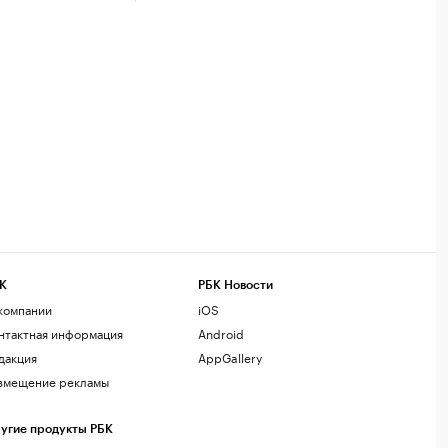
К
РБК Новости
компании
iOS
нтактная информация
Android
дакция
AppGallery
змещение рекламы
угие продукты РБК