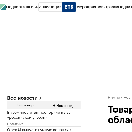
Подписка на РБК
Инвестиции
Мероприятия
Отрасли
Недви
РБК Курсы
РБК Life
Тренды
Визионеры
Национальные проекты
Горо
Газета
Спецпроекты СПб
Конференции СПб
Спецпроекты
Проверк
Нижний Нов
Все новости
Н.Новгород
Весь мир
Това
В кабмине Литвы поспорили из-за
«российской угрозы»
обла
Политика
OpenAI выпустит умную колонку в