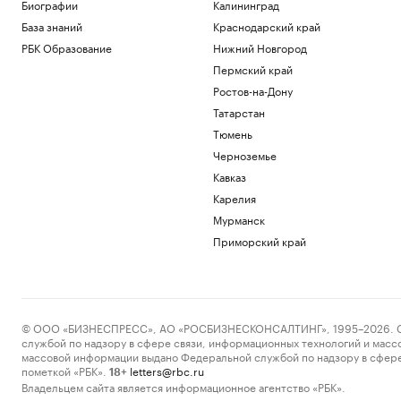
Биографии
Калининград
В результате нападений на
криптоинвесторов украдено $30 млн с
База знаний
Краснодарский край
начала года
РБК Образование
Нижний Новгород
Крипто
Пермский край
Финансы после 60: ошибки, которые
Ростов-на-Дону
стоят дорого
Татарстан
РБК Компании
Чему и как сегодня учат топ-
Тюмень
менеджеров: тренды EdTech для
Черноземье
управленцев
Кавказ
Образование
Россияне борются с тревожностью в
Карелия
конных клубах. Как устроен их бизнес
Мурманск
Подписка на РБК
Приморский край
Как уйти в отпуск и не вымотаться в
последнюю неделю перед ним
Подписка на РБК
Загрузить еще
© ООО «БИЗНЕСПРЕСС», АО «РОСБИЗНЕСКОНСАЛТИНГ», 1995–2026. Сообщ
службой по надзору в сфере связи, информационных технологий и масс
массовой информации выдано Федеральной службой по надзору в сфере
пометкой «РБК».
letters@rbc.ru
18+
Владельцем сайта является информационное агентство «РБК».