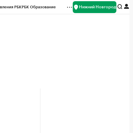
Нижний Новгород
вления РБК
РБК Образование
редитные рейтинги
Франшизы
нсы
Рынок наличной валюты