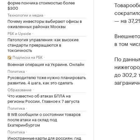
форме пончика стоимостью более
Товарообо
$300
сократилс
Технологии и медиа
— на 37,
Почему инвесторы выбирают офисы в
оживленных районах Москвы
РБК и Upside
Внешнето
Патология управления: как высокие
в том чис
стандарты превращаются в
токсичность
Подписка на РБК
По данны
Военная операция на Украине. Онлайн
нижегород
Политика
до 302,2 
Руководителю тоже нужно планировать
загранич
развитие. 4 шага, как это сделать
Образование
Что известно об атаках БПЛА на
регионы России. Главное к 7 августа
Политика
В WB сообщили о состоянии товаров
после атаки на склад под
Екатеринбургом
Политика
Иностранные карты для россиян: гид