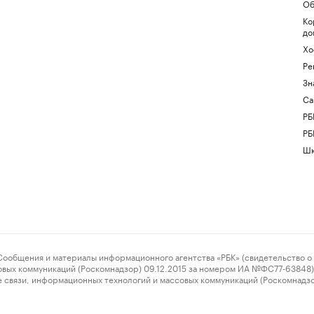
Об
Ко
до
Хо
Ре
Зн
Са
РБ
РБ
Шк
ения и материалы информационного агентства «РБК» (свидетельство о 
овых коммуникаций (Роскомнадзор) 09.12.2015 за номером ИА №ФС77-63848) 
 связи, информационных технологий и массовых коммуникаций (Роскомнадз