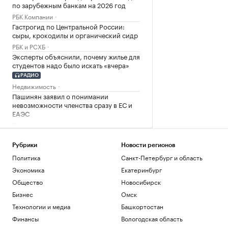
по зарубежным банкам на 2026 год
РБК Компании
Гастрогид по Центральной России:
сыры, крокодилы и органический сидр
РБК и РСХБ
Эксперты объяснили, почему жилье для
студентов надо было искать «вчера»
РАДИО
Недвижимость
Пашинян заявил о понимании
невозможности членства сразу в ЕС и
ЕАЭС
Политика
Иран предложил запретить проход
судов США через Ормузский пролив
Рубрики
Новости регионов
Политика
Политика
Санкт-Петербург и область
Корпоративный налог в ОАЭ: как не
Экономика
Екатеринбург
повторить фатальные ошибки 2025
года
Общество
Новосибирск
Подписка на РБК
Бизнес
Омск
Инвесторы вложили рекордные ₽33,7
Технологии и медиа
Башкортостан
млрд в фонды денежного рынка в июле
Финансы
Вологодская область
Инвестиции