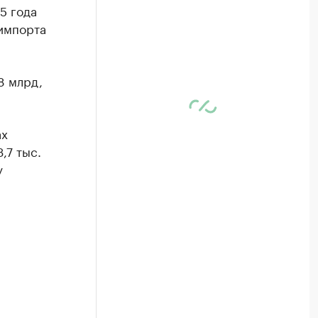
5 года
 импорта
8 млрд,
ах
,7 тыс.
у