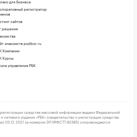
лако для бизнеса
рпоративный регистратор
менов
стинг сайтов
г.решения
акомства
йт знакомств podbor.ru
К Компании
К Курсы
ола управления РБК
регистрации средства массовой информации выдано Федеральной
и сетевого издания «РБК» (свидетельство о регистрации средства
ор) 03.12.2021 за номером ЭЛ №ФС77-82385) сопровождаются