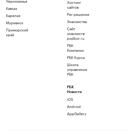
Черноземье
Хостинг
сайтов
Кавказ
Рег.решения
Карелия
Знакомства
Мурманск
Сайт
Приморский
знакомств
край
podbor.ru
РБК
Компании
РБК Курсы
Школа
управления
РБК
РБК
Новости
iOS
Android
AppGallery