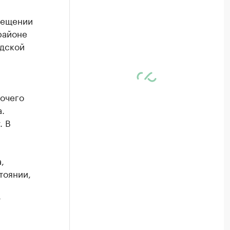
мещении
районе
одской
очего
.
. В
,
тоянии,
т