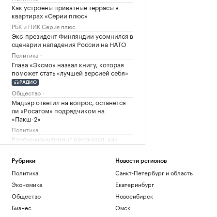
Как устроены приватные террасы в
квартирах «Серии плюс»
РБК и ПИК Серия плюс
Экс-президент Финляндии усомнился в
сценарии нападения России на НАТО
Политика
Глава «Эксмо» назвал книгу, которая
поможет стать «лучшей версией себя»
РАДИО
Общество
Мадьяр ответил на вопрос, останется
ли «Росатом» подрядчиком на
«Пакш-2»
Политика
Росфинмониторинг рассказал, как
помог выявить криптомошенников в
Москве
Рубрики
Новости регионов
Политика
Политика
Санкт-Петербург и область
Андреева проиграла 34-й ракетке мира
в третьем круге турнира в Торонто
Экономика
Екатеринбург
Спорт
Общество
Новосибирск
РПЦ ответила на призыв уйти из
Бизнес
Омск
Африки