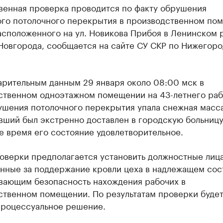
венная проверка проводится по факту обрушения
ого потолочного перекрытия в производственном по
асположенного на ул. Новикова Прибоя в Ленинском 
Новгорода, сообщается на сайте СУ СКР по Нижегор
арительным данным 29 января около 08:00 мск в
ственном одноэтажном помещении на 43-летнего раб
ушения потолочного перекрытия упала снежная масса
вший был экстренно доставлен в городскую больницу
е время его состояние удовлетворительное.
оверки предполагается установить должностные лица
енные за поддержание кровли цеха в надлежащем сос
вающим безопасность нахождения рабочих в
ственном помещении. По результатам проверки буде
процессуальное решение.