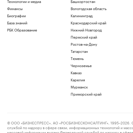
Технологии и медиа
Башкортостан
Политика
Финансы
Вологодская область
Минпромторг сообщил об изучении
властями идей по поддержке селлеров
Биографии
Калининград
WB
База знаний
Краснодарский край
Бизнес
РБК Образование
Нижний Новгород
Александр Усик заявил, что у него есть
Пермский край
«два варианта» для прощального боя
Спорт
Ростов-на-Дону
Что такое медленная жизнь и какую
Татарстан
роль в этом играет дерево
Тюмень
РБК и Старквуд
Черноземье
Метеоролог рассказала о погоде в
Москве на выходных
Кавказ
Общество
Карелия
Мурманск
Загрузить еще
Приморский край
© ООО «БИЗНЕСПРЕСС», АО «РОСБИЗНЕСКОНСАЛТИНГ», 1995–2026. Сообщ
службой по надзору в сфере связи, информационных технологий и масс
массовой информации выдано Федеральной службой по надзору в сфере