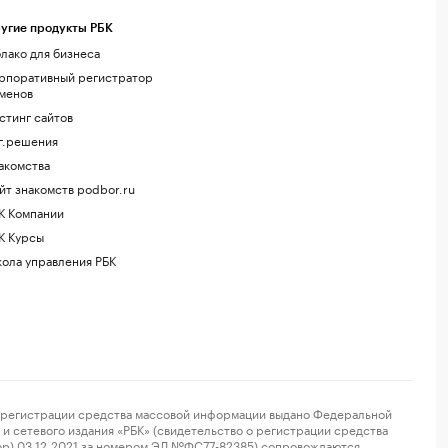
угие продукты РБК
лако для бизнеса
рпоративный регистратор
менов
стинг сайтов
г.решения
акомства
йт знакомств podbor.ru
К Компании
К Курсы
ола управления РБК
регистрации средства массовой информации выдано Федеральной
и сетевого издания «РБК» (свидетельство о регистрации средства
ор) 03.12.2021 за номером ЭЛ №ФС77-82385) сопровождаются