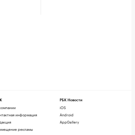
К
РБК Новости
компании
iOS
нтактная информация
Android
дакция
AppGallery
змещение рекламы