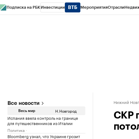
Подписка на РБК
Инвестиции
Мероприятия
Отрасли
Недви
РБК Курсы
РБК Life
Тренды
Визионеры
Национальные проекты
Горо
Газета
Спецпроекты СПб
Конференции СПб
Спецпроекты
Проверк
Нижний Нов
Все новости
Н.Новгород
Весь мир
СКР 
Испания ввела контроль на границе
для путешественников из Италии
пото
Политика
Bloomberg узнал, что Украине грозит