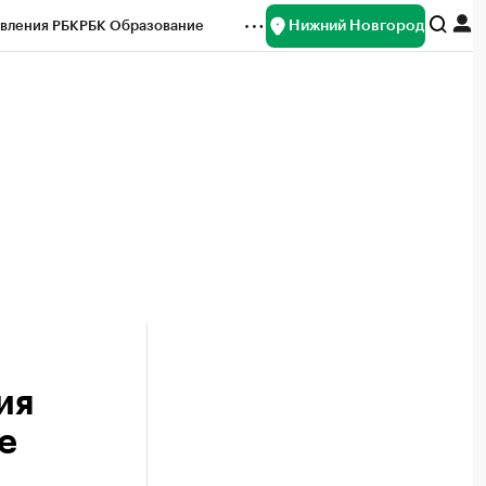
Нижний Новгород
вления РБК
РБК Образование
редитные рейтинги
Франшизы
нсы
Рынок наличной валюты
ия
е