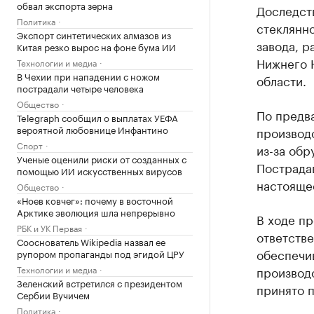
обвал экспорта зерна
Доследст
Политика
стеклянн
Экспорт синтетических алмазов из
завода, р
Китая резко вырос на фоне бума ИИ
Нижнего 
Технологии и медиа
В Чехии при нападении с ножом
области.
пострадали четыре человека
Общество
По предв
Telegraph сообщил о выплатах УЕФА
вероятной любовнице Инфантино
производ
Спорт
из-за обр
Ученые оценили риски от созданных с
Пострада
помощью ИИ искусственных вирусов
настояще
Общество
«Ноев ковчег»: почему в восточной
Арктике эволюция шла непрерывно
В ходе пр
РБК и УК Первая
ответств
Сооснователь Wikipedia назвал ее
обеспечи
рупором пропаганды под эгидой ЦРУ
Технологии и медиа
производ
Зеленский встретился с президентом
принято 
Сербии Вучичем
Политика