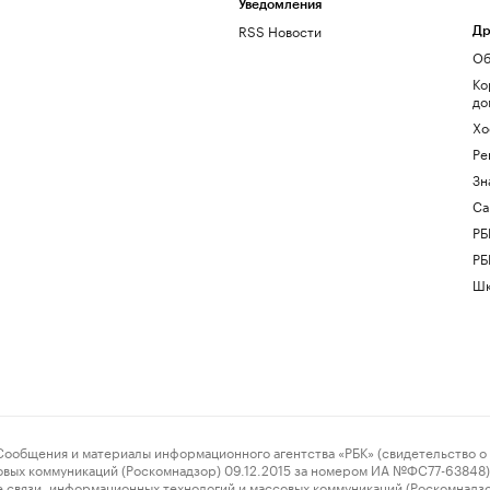
Уведомления
RSS Новости
Др
Об
Ко
до
Хо
Ре
Зн
Са
РБ
РБ
Шк
ения и материалы информационного агентства «РБК» (свидетельство о 
овых коммуникаций (Роскомнадзор) 09.12.2015 за номером ИА №ФС77-63848) 
 связи, информационных технологий и массовых коммуникаций (Роскомнадз