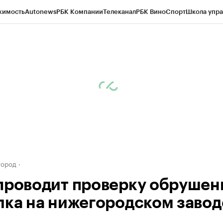
жимость
Autonews
РБК Компании
Телеканал
РБК Вино
Спорт
Школа упра
д
Стиль
Крипто
РБК Бизнес-среда
Дискуссионный клуб
Исследования
К
а контрагентов
Политика
Экономика
Бизнес
Технологии и медиа
Фина
город
проводит проверку обрушен
лка на нижегородском завод