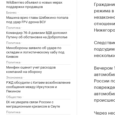
Wildberries объявил о новых мерах
Граждани
поддержки продавцов
режима в
Бизнес
незаконн
Машина врио главы Шебекино попала
под удар FPV‑дрона ВСУ
отношении
Политика
Нижегоро
Командир 76-й дивизии ВДВ доложил
Путину об обстановке на Доброполье
Следствие
Политика
Минобороны заявило об ударе по
подсудим
складам и логистическому хабу под
нескольки
Киевом
Политика
Вечером 
Минфин оценит учет расходов
компаний на оборону
автомоби
Экономика
России п
РЖД обсудили с Китаем возобновление
поврежден
сообщения между Иркутском и
Пекином
автомоби
Общество
происшес
ЕК не увидела связи России с
миграционным кризисом в Сеуте
Через не
Политика