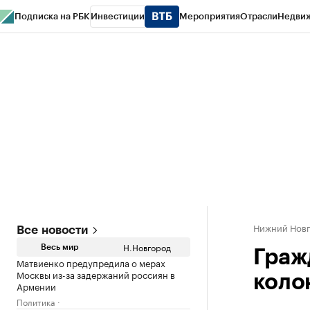
Подписка на РБК
Инвестиции
Мероприятия
Отрасли
Недви
РБК Курсы
РБК Life
Тренды
Визионеры
Национальные проекты
Горо
Газета
Спецпроекты СПб
Конференции СПб
Спецпроекты
Проверк
Нижний Нов
Все новости
Н.Новгород
Весь мир
Граж
Матвиенко предупредила о мерах
Москвы из-за задержаний россиян в
коло
Армении
Политика