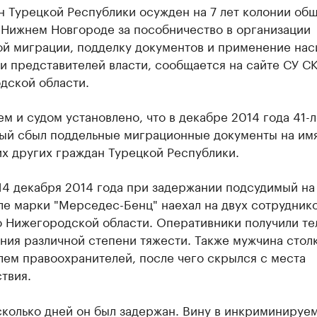
н Турецкой Республики осужден на 7 лет колонии об
 Нижнем Новгороде за пособничество в организации
ой миграции, подделку документов и применение нас
 представителей власти, сообщается на сайте СУ СК
дской области.
м и судом установлено, что в декабре 2014 года 41-
ый сбыл поддельные миграционные документы на им
х других граждан Турецкой Республики.
14 декабря 2014 года при задержании подсудимый на
ле марки "Мерседес-Бенц" наехал на двух сотрудник
о Нижегородской области. Оперативники получили т
ия различной степени тяжести. Также мужчина стол
лем правоохранителей, после чего скрылся с места
твия.
сколько дней он был задержан. Вину в инкриминируе