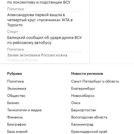
по локомотиву и подстанции ВСУ
Политика
Александрова первой вышла в
четвертый круг «тысячника» WTA в
Торонто
Спорт
Балицкий сообщил об ударе дрона ВСУ
по рейсовому автобусу
Политика
Зачем экономике России нужна
товарная биржа
РБК и Петербургская Биржа
Посольство Украины сообщило о
Рубрики
Новости регионов
повреждении украинского памятника в
Политика
Санкт-Петербург и область
Польше
Экономика
Екатеринбург
Политика
Общество
Новосибирск
Загрузить еще
Бизнес
Омск
Технологии и медиа
Башкортостан
Финансы
Вологодская область
Биографии
Калининград
База знаний
Краснодарский край