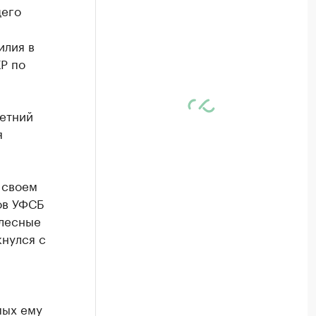
щего
илия в
Р по
летний
я
 своем
ов УФСБ
елесные
кнулся с
мых ему