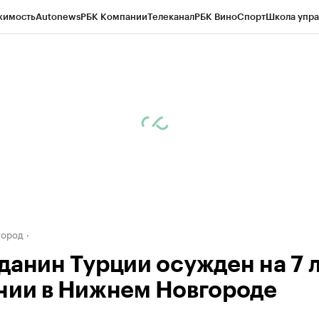
жимость
Autonews
РБК Компании
Телеканал
РБК Вино
Спорт
Школа упра
д
Стиль
Крипто
РБК Бизнес-среда
Дискуссионный клуб
Исследования
К
а контрагентов
Политика
Экономика
Бизнес
Технологии и медиа
Фина
город
данин Турции осужден на 7 
нии в Нижнем Новгороде