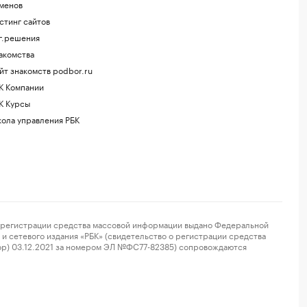
менов
стинг сайтов
г.решения
акомства
йт знакомств podbor.ru
К Компании
К Курсы
ола управления РБК
регистрации средства массовой информации выдано Федеральной
и сетевого издания «РБК» (свидетельство о регистрации средства
ор) 03.12.2021 за номером ЭЛ №ФС77-82385) сопровождаются