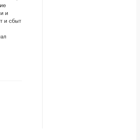
ние
и и
ыт и сбыт
нал