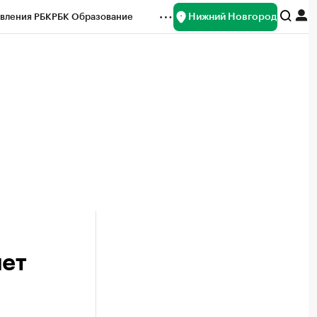
Нижний Новгород
вления РБК
РБК Образование
редитные рейтинги
Франшизы
нсы
Рынок наличной валюты
лет