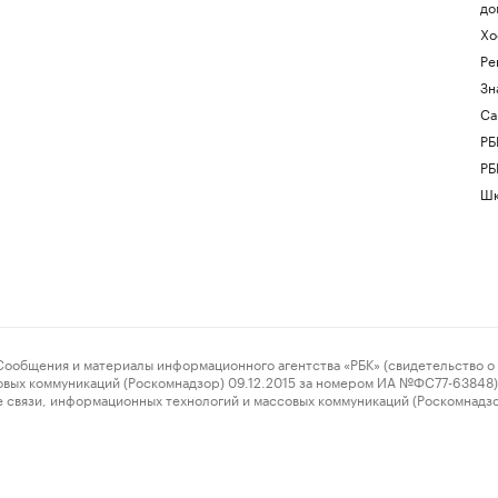
до
Хо
Ре
Зн
Са
РБ
РБ
Шк
ения и материалы информационного агентства «РБК» (свидетельство о 
овых коммуникаций (Роскомнадзор) 09.12.2015 за номером ИА №ФС77-63848) 
 связи, информационных технологий и массовых коммуникаций (Роскомнадз