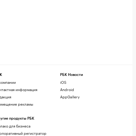
К
РБК Новости
компании
iOS
нтактная информация
Android
дакция
AppGallery
змещение рекламы
угие продукты РБК
лако для бизнеса
рпоративный регистратор