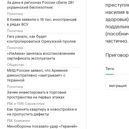
За день в регионах России сбили 281
преступле
украинский беспилотник
насилия в
Политика
здоровья),
В Киеве заявили о 16 тыс. иностранцев
в рядах ВСУ
поддельных
Политика
(пособнич
Fars узнало, как будет
частично.
контролироваться Ормузский пролив
Политика
«ИжАвиа» занялась восстановлением
Приговор 
сертификата эксплуатанта
Общество
Теги
МИД России заявил, что Армения
демонстративно «заигрывает» с
Украиной
миграция
Политика
Зачем инвестировать в торговые
пространства на первых этажах
РБК и ПИК Серия плюс
Как принять квартиру в новостройке и
не пропустить дефекты
РБК Компании
Минобороны показало удар «Гераней»