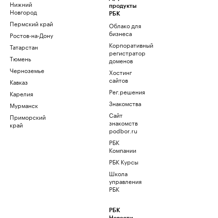
Нижний
продукты
Новгород
РБК
Пермский край
Облако для
бизнеса
Ростов-на-Дону
Корпоративный
Татарстан
регистратор
Тюмень
доменов
Черноземье
Хостинг
сайтов
Кавказ
Рег.решения
Карелия
Знакомства
Мурманск
Сайт
Приморский
знакомств
край
podbor.ru
РБК
Компании
РБК Курсы
Школа
управления
РБК
РБК