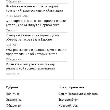
Общество
Влюби в себя инвестора: истории
компаний, разместивших облигации
РБК и МСП Банк
Форвард «Нижнего Новгорода» сделал
хет-трик за 14 минут в Первой лиге
Спорт
«Газпром» заметил антирекорд по
объему запасов газа в Европе
Бизнес
WSJ рассказала о находках, меняющих
представление об истории Китая
Общество
Иран атаковал ракетами танкер
эмиратской госнефтекомпании
Политика
Российские военные ударили по целям
в портах Николаев и Одесса
Политика
Рубрики
Новости регионов
В Болгарии назвали упавший
Политика
Санкт-Петербург и область
беспилотник украинским
Экономика
Екатеринбург
Политика
Общество
Новосибирск
Что нового построят на Ходынском