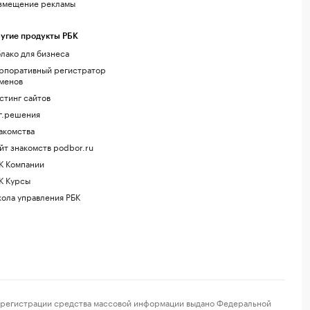
змещение рекламы
угие продукты РБК
лако для бизнеса
рпоративный регистратор
менов
стинг сайтов
г.решения
акомства
йт знакомств podbor.ru
К Компании
К Курсы
ола управления РБК
регистрации средства массовой информации выдано Федеральной