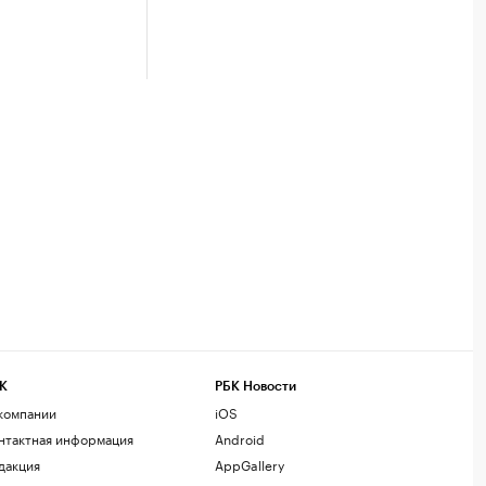
К
РБК Новости
компании
iOS
нтактная информация
Android
дакция
AppGallery