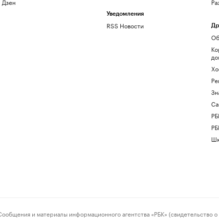
Дзен
Ра
Уведомления
RSS Новости
Др
Об
Ко
до
Хо
Ре
Зн
Са
РБ
РБ
Шк
ения и материалы информационного агентства «РБК» (свидетельство о 