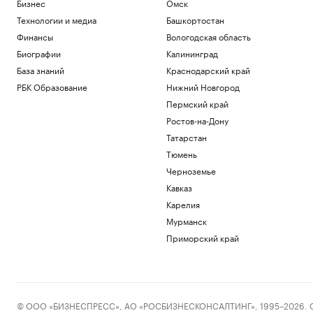
Бизнес
Омск
поле
РБК и Stone
Технологии и медиа
Башкортостан
Гастрогиды по России: от аутентичных
Финансы
Вологодская область
ферм и ресторанов до отелей
Биографии
Калининград
РБК и РСХБ
База знаний
Краснодарский край
«Балтика» обыграла «Крылья Советов»
в матче РПЛ
РБК Образование
Нижний Новгород
Спорт
Пермский край
Евросоюз нарастил импорт
Ростов-на-Дону
российского СПГ
Татарстан
Экономика
Тюмень
Вучич пообещал сделать все для
помощи Украине на «европейском
Черноземье
пути»
Кавказ
Политика
Карелия
Мурманск
Загрузить еще
Приморский край
© ООО «БИЗНЕСПРЕСС», АО «РОСБИЗНЕСКОНСАЛТИНГ», 1995–2026. Сообщ