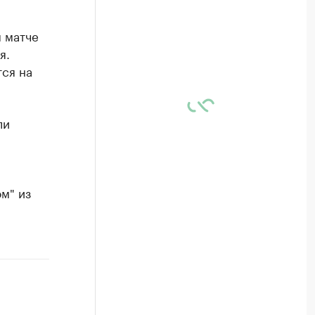
 матче
я.
тся на
ли
м" из