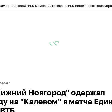
жимость
Autonews
РБК Компании
Телеканал
РБК Вино
Спорт
Школа упра
д
Стиль
Крипто
РБК Бизнес-среда
Дискуссионный клуб
Исследования
К
а контрагентов
Политика
Экономика
Бизнес
Технологии и медиа
Фина
город
Нижний Новгород" одержал
ду на "Калевом" в матче Еди
 ВТБ