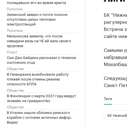
посещавших его во время ареста
Политика
БК "Нижни
Зеленский заявил о почти полном
отсутствии целых тепловых
регулярно
электростанций
Встреча з
Политика
сайте ниж
Мельникова заявила, что после
невыдачи визы на ЧЕ ей жаль своего
здоровья
Самыми р
Спорт
набравшие
Сын Джо Байдена рассказал о тяжелом
состоянии отца
Махалбаш
Общество
В Геленджике возобновили работу
Следующу
пляжей после отмены режима
опасности БПЛА
Санкт-Пет
Общество
В Финляндии с марта 2027 года введут
Теги
экзамен на гражданство
Общество
В Италии нашли обломки римского
БК Нижний
корабля с сотнями античных амфор.
Видео