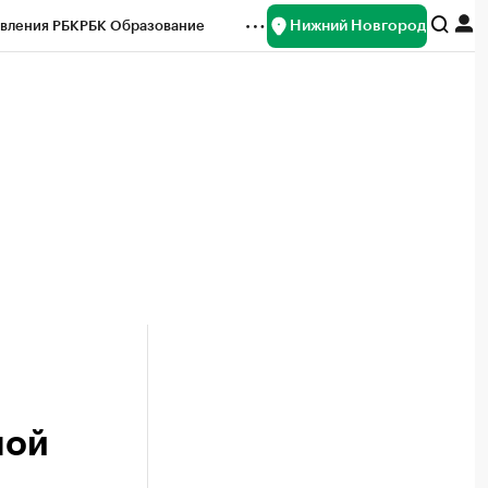
Нижний Новгород
вления РБК
РБК Образование
редитные рейтинги
Франшизы
нсы
Рынок наличной валюты
ной