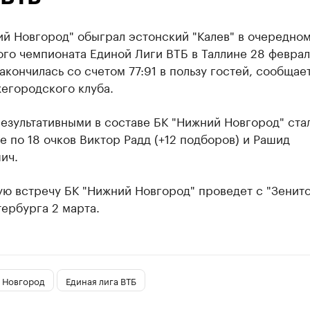
й Новгород" обыграл эстонский "Калев" в очередном
го чемпионата Единой Лиги ВТБ в Таллине 28 феврал
акончилась со счетом 77:91 в пользу гостей, сообщае
егородского клуба.
езультативными в составе БК "Нижний Новгород" ста
 по 18 очков Виктор Радд (+12 подборов) и Рашид
ич.
ю встречу БК "Нижний Новгород" проведет с "Зенито
ербурга 2 марта.
 Новгород
Единая лига ВТБ