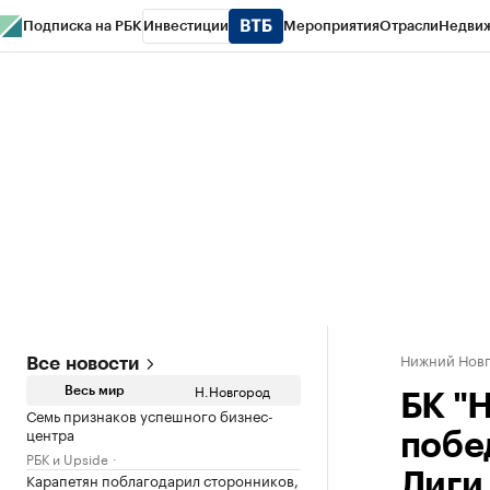
Подписка на РБК
Инвестиции
Мероприятия
Отрасли
Недви
РБК Курсы
РБК Life
Тренды
Визионеры
Национальные проекты
Горо
Газета
Спецпроекты СПб
Конференции СПб
Спецпроекты
Проверк
Нижний Нов
Все новости
Н.Новгород
Весь мир
БК "
Семь признаков успешного бизнес-
центра
побе
РБК и Upside
Карапетян поблагодарил сторонников,
Лиги