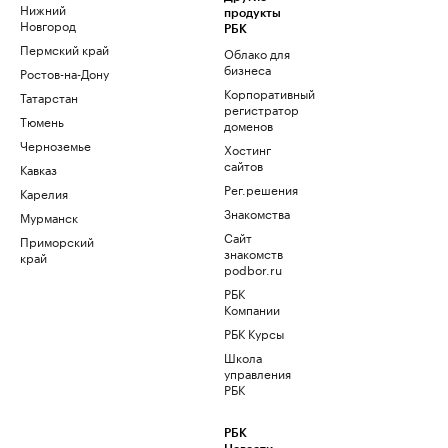
Нижний
продукты
Новгород
РБК
Пермский край
Облако для
бизнеса
Ростов-на-Дону
Корпоративный
Татарстан
регистратор
Тюмень
доменов
Черноземье
Хостинг
сайтов
Кавказ
Рег.решения
Карелия
Знакомства
Мурманск
Сайт
Приморский
знакомств
край
podbor.ru
РБК
Компании
РБК Курсы
Школа
управления
РБК
РБК